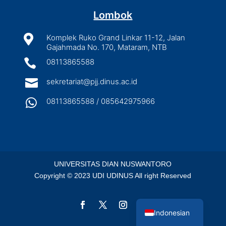
Lombok

Komplek Ruko Grand Linkar 11-12, Jalan
Gajahmada No. 170, Mataram, NTB

08113865588

sekretariat@pjj.dinus.ac.id

08113865588 / 085642975966
UNIVERSITAS DIAN NUSWANTORO
Copyright © 2023 UDI UDINUS All right Reserved
English
Indonesian