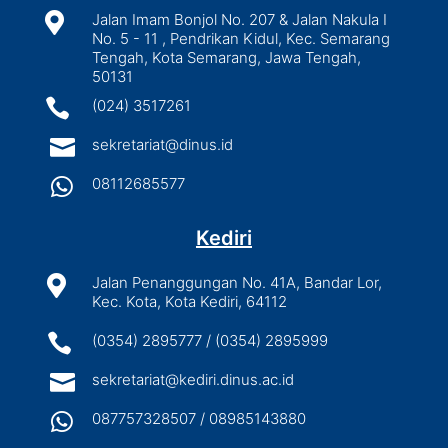

Jalan Imam Bonjol No. 207 & Jalan Nakula I
No. 5 - 11 , Pendrikan Kidul, Kec. Semarang
Tengah, Kota Semarang, Jawa Tengah,
50131

(024) 3517261

sekretariat@dinus.id

08112685577
Kediri

Jalan Penanggungan No. 41A, Bandar Lor,
Kec. Kota, Kota Kediri, 64112

(0354) 2895777 / (0354) 2895999

sekretariat@kediri.dinus.ac.id

087757328507 / 08985143880