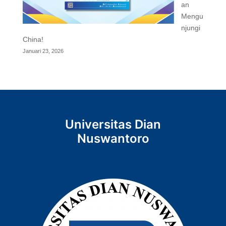
an
Mengu
njungi
China!
Januari 23, 2026
Universitas Dian
Nuswantoro