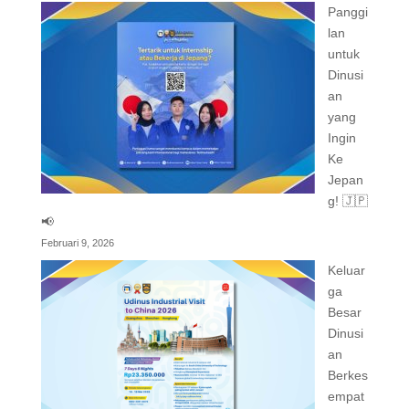
Panggi
lan
untuk
Dinusi
an
yang
Ingin
Ke
Jepan
g! 🇯🇵
📢
Februari 9, 2026
Keluar
ga
Besar
Dinusi
an
Berkes
empat