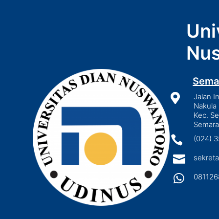
Uni
Nus
Sema

Jalan I
Nakula 
Kec. S
Semara

(024) 

sekreta

081126