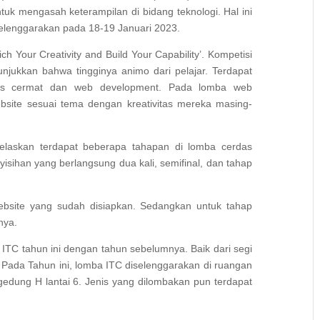
k mengasah keterampilan di bidang teknologi. Hal ini
selenggarakan pada 18-19 Januari 2023.
h Your Creativity and Build Your Capability’. Kompetisi
unjukkan bahwa tingginya animo dari pelajar. Terdapat
das cermat dan web development. Pada lomba web
site sesuai tema dengan kreativitas mereka masing-
elaskan terdapat beberapa tahapan di lomba cerdas
isihan yang berlangsung dua kali, semifinal, dan tahap
bsite yang sudah disiapkan. Sedangkan untuk tahap
snya.
ITC tahun ini dengan tahun sebelumnya. Baik dari segi
Pada Tahun ini, lomba ITC diselenggarakan di ruangan
gedung H lantai 6. Jenis yang dilombakan pun terdapat