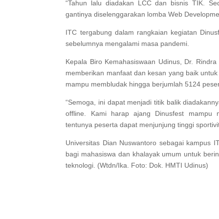
“Tahun lalu diadakan LCC dan bisnis TIK. Sed
gantinya diselenggarakan lomba Web Developme
ITC tergabung dalam rangkaian kegiatan Dinusfe
sebelumnya mengalami masa pandemi.
Kepala Biro Kemahasiswaan Udinus, Dr. Rindra 
memberikan manfaat dan kesan yang baik untuk s
mampu membludak hingga berjumlah 5124 peser
“Semoga, ini dapat menjadi titik balik diadakan
offline. Kami harap ajang Dinusfest mampu
tentunya peserta dapat menjunjung tinggi sportivi
Universitas Dian Nuswantoro sebagai kampus IT
bagi mahasiswa dan khalayak umum untuk berino
teknologi. (Wtdn/Ika. Foto: Dok. HMTI Udinus)