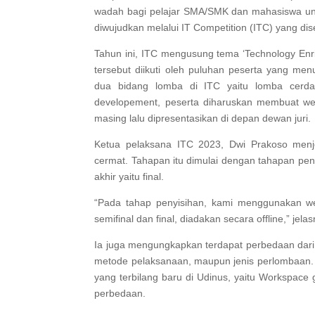
wadah bagi pelajar SMA/SMK dan mahasiswa untu
diwujudkan melalui IT Competition (ITC) yang di
Tahun ini, ITC mengusung tema ‘Technology Enric
tersebut diikuti oleh puluhan peserta yang men
dua bidang lomba di ITC yaitu lomba cer
developement, peserta diharuskan membuat web
masing lalu dipresentasikan di depan dewan juri.
Ketua pelaksana ITC 2023, Dwi Prakoso menj
cermat. Tahapan itu dimulai dengan tahapan peny
akhir yaitu final.
“Pada tahap penyisihan, kami menggunakan we
semifinal dan final, diadakan secara offline,” jela
Ia juga mengungkapkan terdapat perbedaan dari 
metode pelaksanaan, maupun jenis perlombaan. 
yang terbilang baru di Udinus, yaitu Workspace 
perbedaan.