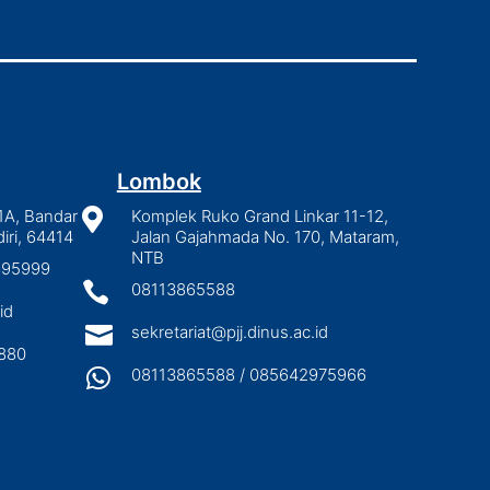
Lombok
1A, Bandar

Komplek Ruko Grand Linkar 11-12,
iri, 64414
Jalan Gajahmada No. 170, Mataram,
NTB
2895999

08113865588
id

sekretariat@pjj.dinus.ac.id
880

08113865588 / 085642975966