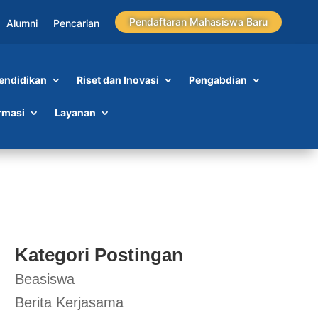
Pendaftaran Mahasiswa Baru
Alumni
Pencarian
endidikan
Riset dan Inovasi
Pengabdian
rmasi
Layanan
Kategori Postingan
Beasiswa
Berita Kerjasama