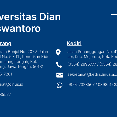
versitas Dian
wantoro
rang
Kediri
mam Bonjol No. 207 & Jalan

Jalan Penanggungan No. 4
I No. 5 - 11 , Pendrikan Kidul,
Lor, Kec. Mojoroto, Kota Ked
emarang Tengah, Kota

(0354) 2895777 / (0354) 
ng, Jawa Tengah, 50131
3517261

sekretariat@kediri.dinus.ac.
riat@dinus.id

087757328507 / 08985143
85577