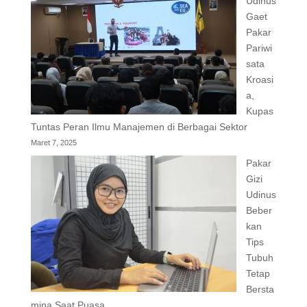
Udinus
Gaet
Pakar
Pariwi
sata
Kroasi
a,
Kupas
Tuntas Peran Ilmu Manajemen di Berbagai Sektor
Maret 7, 2025
Pakar
Gizi
Udinus
Beber
kan
Tips
Tubuh
Tetap
Bersta
mina Saat Puasa