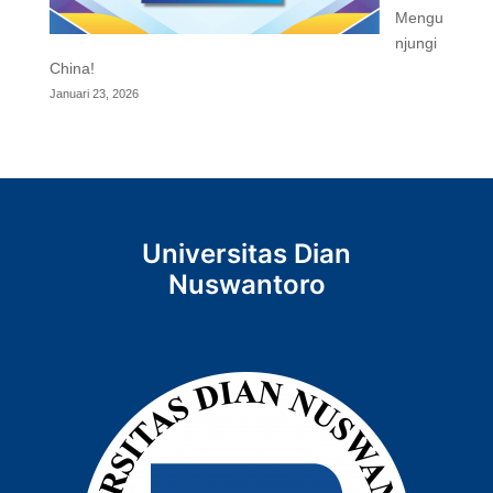
Mengu
njungi
China!
Januari 23, 2026
Universitas Dian
Nuswantoro