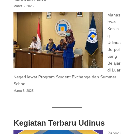
Maret 6, 2025
Mahas
iswa
Keslin
g
Udinus
Berpel
uang
Belajar
di Luar
Negeri lewat Program Student Exchange dan Summer
School
Maret 6, 2025
Kegiatan Terbaru Udinus
Panggi