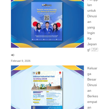
lan
untuk
Dinusi
an
yang
Ingin
Ke
Jepan
g! 🇯🇵
📢
Februari 9, 2026
Keluar
ga
Besar
Dinusi
an
Berkes
empat
an