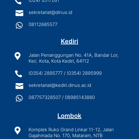

(024) 3517261

sekretariat@dinus.id

08112685577
Kediri

Jalan Penanggungan No. 41A, Bandar Lor,
Kec. Kota, Kota Kediri, 64112

(0354) 2895777 / (0354) 2895999

sekretariat@kediri.dinus.ac.id

087757328507 / 08985143880
Lombok

Komplek Ruko Grand Linkar 11-12, Jalan
Gajahmada No. 170, Mataram, NTB