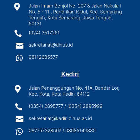

Jalan Imam Bonjol No. 207 & Jalan Nakula I
No. 5 - 11 , Pendrikan Kidul, Kec. Semarang
Tengah, Kota Semarang, Jawa Tengah,
50131

(024) 3517261

sekretariat@dinus.id

08112685577
Kediri

Jalan Penanggungan No. 41A, Bandar Lor,
Kec. Kota, Kota Kediri, 64112

(0354) 2895777 / (0354) 2895999

sekretariat@kediri.dinus.ac.id

087757328507 / 08985143880