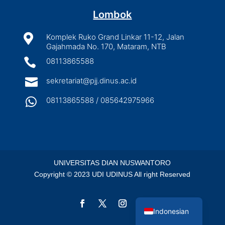
Lombok

Komplek Ruko Grand Linkar 11-12, Jalan
Gajahmada No. 170, Mataram, NTB

08113865588

sekretariat@pjj.dinus.ac.id

08113865588 / 085642975966
UNIVERSITAS DIAN NUSWANTORO
Copyright © 2023 UDI UDINUS All right Reserved
English
Indonesian