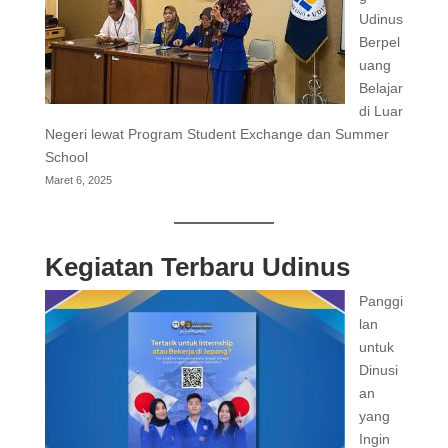
Udinus
Berpel
uang
Belajar
di Luar
Negeri lewat Program Student Exchange dan Summer
School
Maret 6, 2025
Kegiatan Terbaru Udinus
Panggi
lan
untuk
Dinusi
an
yang
Ingin