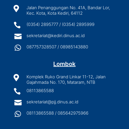

Jalan Penanggungan No. 41A, Bandar Lor,
Kec. Kota, Kota Kediri, 64112

(0354) 2895777 / (0354) 2895999

sekretariat@kediri.dinus.ac.id

087757328507 / 08985143880
Lombok

Komplek Ruko Grand Linkar 11-12, Jalan
Gajahmada No. 170, Mataram, NTB

08113865588

sekretariat@pjj.dinus.ac.id

08113865588 / 085642975966