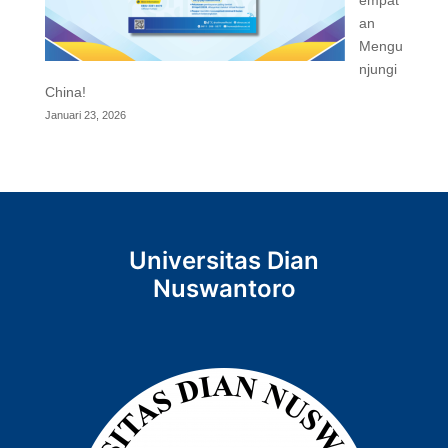
empat
an
Mengu
njungi
China!
Januari 23, 2026
Universitas Dian
Nuswantoro