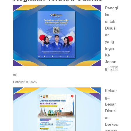
Panggi
lan
untuk
Dinusi
an
yang
Ingin
Ke
Jepan
g! 🇯🇵
📢
Februari 9, 2026
Keluar
ga
Besar
Dinusi
an
Berkes