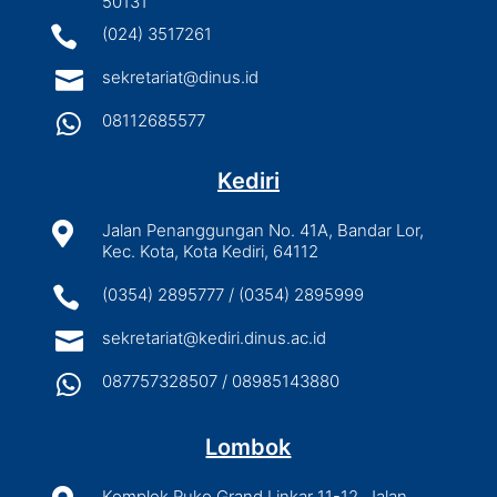
50131

(024) 3517261

sekretariat@dinus.id

08112685577
Kediri

Jalan Penanggungan No. 41A, Bandar Lor,
Kec. Kota, Kota Kediri, 64112

(0354) 2895777 / (0354) 2895999

sekretariat@kediri.dinus.ac.id

087757328507 / 08985143880
Lombok
Komplek Ruko Grand Linkar 11-12, Jalan