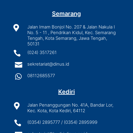
Semarang

Jalan Imam Bonjol No. 207 & Jalan Nakula I
No. 5 - 11 , Pendrikan Kidul, Kec. Semarang
Tengah, Kota Semarang, Jawa Tengah,
50131

(024) 3517261

sekretariat@dinus.id

08112685577
Kediri

Jalan Penanggungan No. 41A, Bandar Lor,
Kec. Kota, Kota Kediri, 64112

(0354) 2895777 / (0354) 2895999