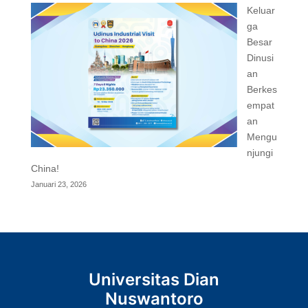
Keluar
ga
Besar
Dinusi
an
Berkes
empat
an
Mengu
njungi
China!
Januari 23, 2026
Universitas Dian
Nuswantoro