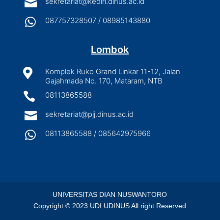

sekretariat@kediri.dinus.ac.id

087757328507 / 08985143880
Lombok

Komplek Ruko Grand Linkar 11-12, Jalan
Gajahmada No. 170, Mataram, NTB

08113865588

sekretariat@pjj.dinus.ac.id

08113865588 / 085642975966
UNIVERSITAS DIAN NUSWANTORO
Copyright © 2023 UDI UDINUS All right Reserved