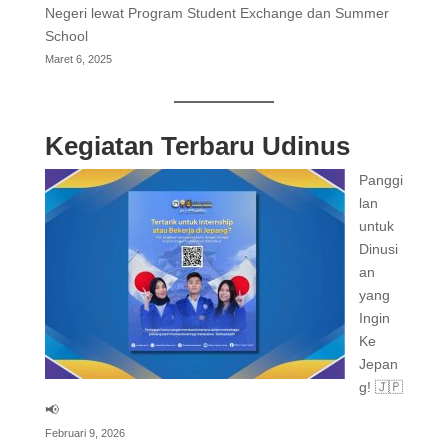
Negeri lewat Program Student Exchange dan Summer
School
Maret 6, 2025
Kegiatan Terbaru Udinus
Panggi
lan
untuk
Dinusi
an
yang
Ingin
Ke
Jepan
g! 🇯🇵
📢
Februari 9, 2026