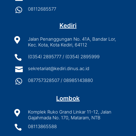

08112685577
Kediri

Jalan Penanggungan No. 41A, Bandar Lor,
Kec. Kota, Kota Kediri, 64112

(0354) 2895777 / (0354) 2895999

sekretariat@kediri.dinus.ac.id

087757328507 / 08985143880
Lombok

Komplek Ruko Grand Linkar 11-12, Jalan
Gajahmada No. 170, Mataram, NTB

08113865588