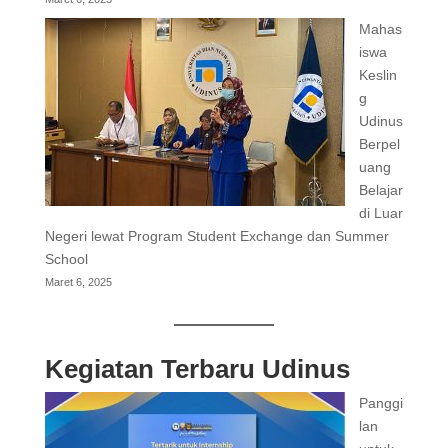
Mahas
iswa
Keslin
g
Udinus
Berpel
uang
Belajar
di Luar
Negeri lewat Program Student Exchange dan Summer
School
Maret 6, 2025
Kegiatan Terbaru Udinus
Panggi
lan