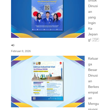
untuk
Dinusi
an
yang
Ingin
Ke
Jepan
g! 🇯🇵
📢
Februari 9, 2026
Keluar
ga
Besar
Dinusi
an
Berkes
empat
an
Mengu
njungi