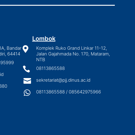
Lombok
1A, Bandar

Komplek Ruko Grand Linkar 11-12,
iri, 64414
Jalan Gajahmada No. 170, Mataram,
NTB
2895999

08113865588
id

sekretariat@pjj.dinus.ac.id
880

08113865588 / 085642975966