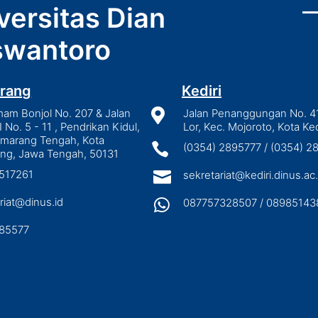
versitas Dian
wantoro
rang
Kediri
mam Bonjol No. 207 & Jalan

Jalan Penanggungan No. 4
I No. 5 - 11 , Pendrikan Kidul,
Lor, Kec. Mojoroto, Kota Ked
emarang Tengah, Kota

(0354) 2895777 / (0354) 
ng, Jawa Tengah, 50131
3517261

sekretariat@kediri.dinus.ac.
riat@dinus.id

087757328507 / 08985143
85577