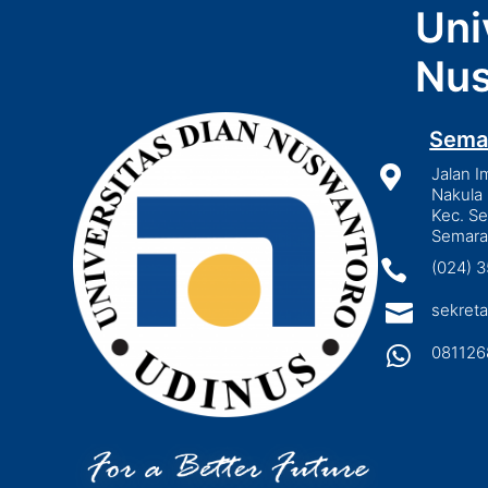
Uni
Nus
Sema

Jalan I
Nakula 
Kec. S
Semara

(024) 

sekreta

081126