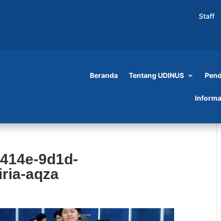
Staff
Beranda
Tentang UDINUS
Pend
Informa
-414e-9d1d-
iria-aqza