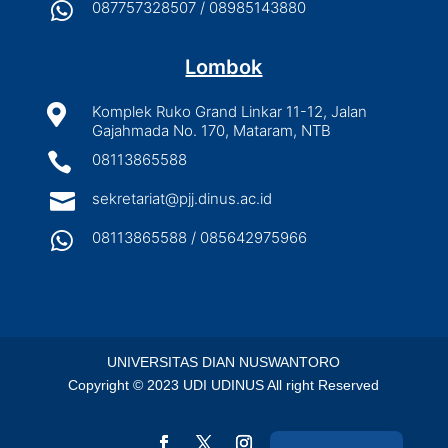

087757328507 / 08985143880
Lombok

Komplek Ruko Grand Linkar 11-12, Jalan
Gajahmada No. 170, Mataram, NTB

08113865588

sekretariat@pjj.dinus.ac.id

08113865588 / 085642975966
UNIVERSITAS DIAN NUSWANTORO
Copyright © 2023 UDI UDINUS All right Reserved
English