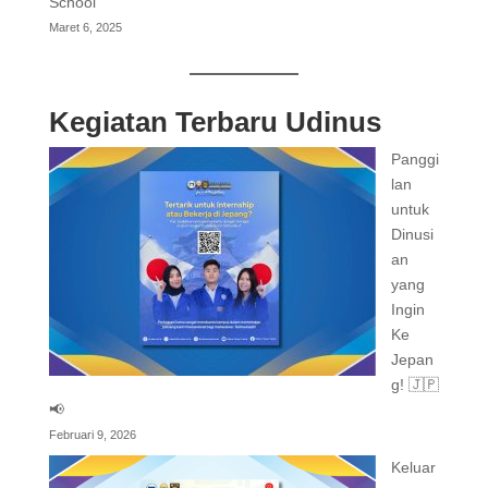
School
Maret 6, 2025
Kegiatan Terbaru Udinus
Panggi
lan
untuk
Dinusi
an
yang
Ingin
Ke
Jepan
g! 🇯🇵
📢
Februari 9, 2026
Keluar