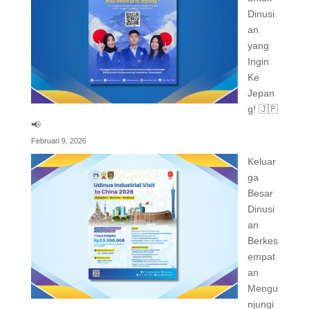
Dinusi
an
yang
Ingin
Ke
Jepan
g! 🇯🇵
📢
Februari 9, 2026
Keluar
ga
Besar
Dinusi
an
Berkes
empat
an
Mengu
njungi