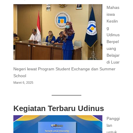
Mahas
iswa
Keslin
g
Udinus
Berpel
uang
Belajar
di Luar
Negeri lewat Program Student Exchange dan Summer
School
Maret 6, 2025
Kegiatan Terbaru Udinus
Panggi
lan
untuk