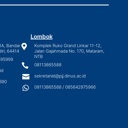
Lombok
1A, Bandar

Komplek Ruko Grand Linkar 11-12,
iri, 64414
Jalan Gajahmada No. 170, Mataram,
NTB
2895999

08113865588
id

sekretariat@pjj.dinus.ac.id
880

08113865588 / 085642975966