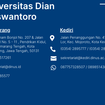
versitas Dian
wantoro
rang
Kediri
mam Bonjol No. 207 & Jalan

Jalan Penanggungan No. 4
I No. 5 - 11 , Pendrikan Kidul,
Lor, Kec. Mojoroto, Kota Ked
emarang Tengah, Kota

(0354) 2895777 / (0354) 
ng, Jawa Tengah, 50131
3517261

sekretariat@kediri.dinus.ac.
riat@dinus.id

087757328507 / 08985143
85577