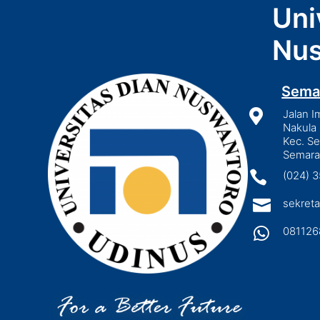
Uni
Nus
Sema

Jalan I
Nakula 
Kec. S
Semara

(024) 

sekreta

081126