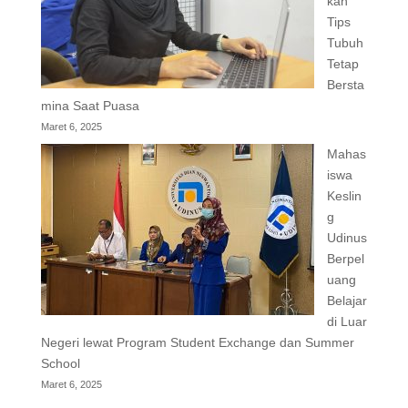
kan
Tips
Tubuh
Tetap
Bersta
mina Saat Puasa
Maret 6, 2025
Mahas
iswa
Keslin
g
Udinus
Berpel
uang
Belajar
di Luar
Negeri lewat Program Student Exchange dan Summer
School
Maret 6, 2025