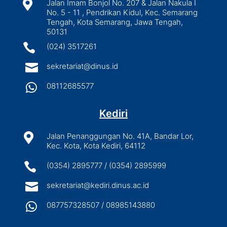

Jalan Imam Bonjol No. 207 & Jalan Nakula I
No. 5 - 11 , Pendrikan Kidul, Kec. Semarang
Tengah, Kota Semarang, Jawa Tengah,
50131

(024) 3517261

sekretariat@dinus.id

08112685577
Kediri

Jalan Penanggungan No. 41A, Bandar Lor,
Kec. Kota, Kota Kediri, 64112

(0354) 2895777 / (0354) 2895999

sekretariat@kediri.dinus.ac.id

087757328507 / 08985143880