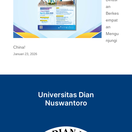
an
Berkes
empat
an
Mengu
njungi
China!
Januari 23, 2026
Universitas Dian
Nuswantoro