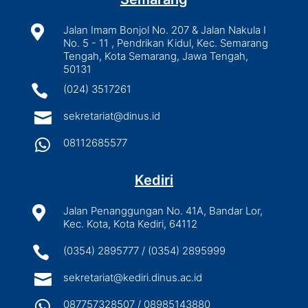

Jalan Imam Bonjol No. 207 & Jalan Nakula I
No. 5 - 11 , Pendrikan Kidul, Kec. Semarang
Tengah, Kota Semarang, Jawa Tengah,
50131

(024) 3517261

sekretariat@dinus.id

08112685577
Kediri

Jalan Penanggungan No. 41A, Bandar Lor,
Kec. Kota, Kota Kediri, 64112

(0354) 2895777 / (0354) 2895999

sekretariat@kediri.dinus.ac.id

087757328507 / 08985143880