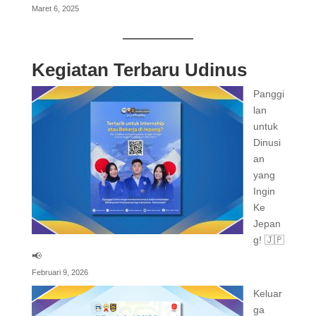
Maret 6, 2025
Kegiatan Terbaru Udinus
Panggi
lan
untuk
Dinusi
an
yang
Ingin
Ke
Jepan
g! 🇯🇵
📢
Februari 9, 2026
Keluar
ga