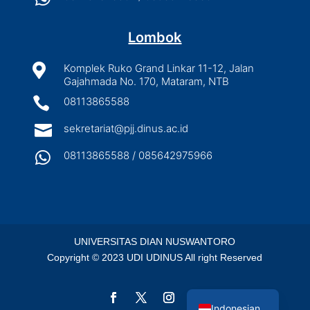
Lombok

Komplek Ruko Grand Linkar 11-12, Jalan
Gajahmada No. 170, Mataram, NTB

08113865588

sekretariat@pjj.dinus.ac.id

08113865588 / 085642975966
UNIVERSITAS DIAN NUSWANTORO
Copyright © 2023 UDI UDINUS All right Reserved
English
Indonesian