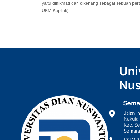
yaitu dinikmati dan dikenang sebagai sebuah per
UKM Kaplink)
Uni
Nus
Sema

Jalan I
Nakula 
Kec. S
Semara
(024) 