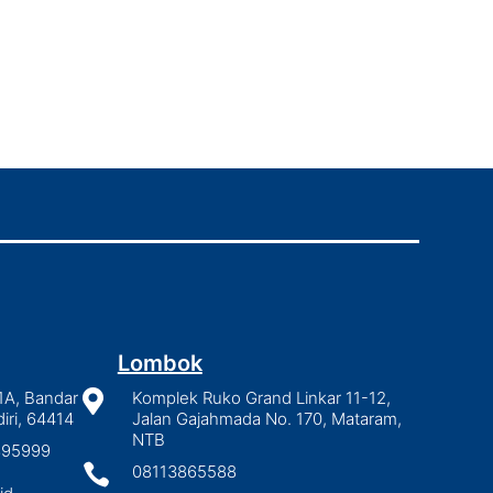
Lombok
1A, Bandar

Komplek Ruko Grand Linkar 11-12,
iri, 64414
Jalan Gajahmada No. 170, Mataram,
NTB
2895999

08113865588