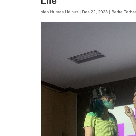
Life’
oleh
Humas Udinus
|
Des 22, 2023
|
Berita Terba