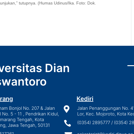
tunjukan,” tutupnya. (Humas Udinus/Ika. Foto: Dok.
versitas Dian
wantoro
rang
Kediri
mam Bonjol No. 207 & Jalan

Jalan Penanggungan No. 4
I No. 5 - 11 , Pendrikan Kidul,
Lor, Kec. Mojoroto, Kota Ked
emarang Tengah, Kota

(0354) 2895777 / (0354) 
ng, Jawa Tengah, 50131
3517261