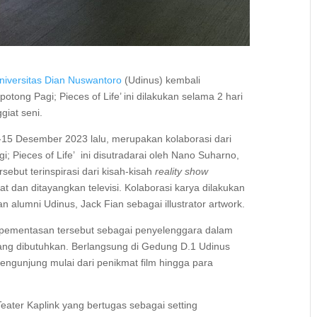
niversitas Dian Nuswantoro
(Udinus) kembali
tong Pagi; Pieces of Life’ ini dilakukan selama 2 hari
iat seni.
4-15 Desember 2023 lalu, merupakan kolaborasi dari
i; Pieces of Life’ ini disutradarai oleh Nano Suharno,
sebut terinspirasi dari kisah-kisah
reality show
t dan ditayangkan televisi. Kolaborasi karya dilakukan
lumni Udinus, Jack Fian sebagai illustrator artwork.
am pementasan tersebut sebagai penyelenggara dalam
ng dibutuhkan. Berlangsung di Gedung D.1 Udinus
engunjung mulai dari penikmat film hingga para
ater Kaplink yang bertugas sebagai setting