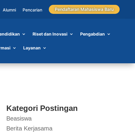
Pendaftaran Mahasiswa Baru
Alumni
Pencarian
endidikan
Riset dan Inovasi
Pengabdian
rmasi
Layanan
Kategori Postingan
Beasiswa
Berita Kerjasama