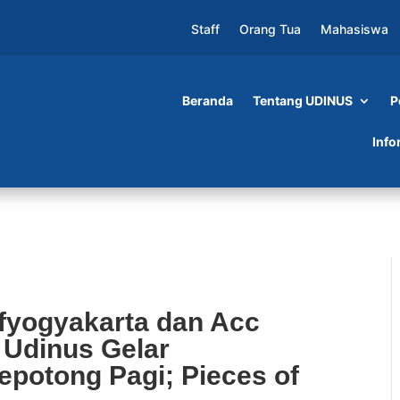
Staff
Orang Tua
Mahasiswa
Beranda
Tentang UDINUS
P
 dan Acc Group, Teater Kaplink Udinus Gelar
Info
i; Pieces of Life’
fyogyakarta dan Acc
 Udinus Gelar
epotong Pagi; Pieces of