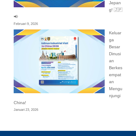
Jepan
g! 🇯🇵
📢
Februari 9, 2026
Keluar
ga
Besar
Dinusi
an
Berkes
empat
an
Mengu
njungi
China!
Januari 23, 2026