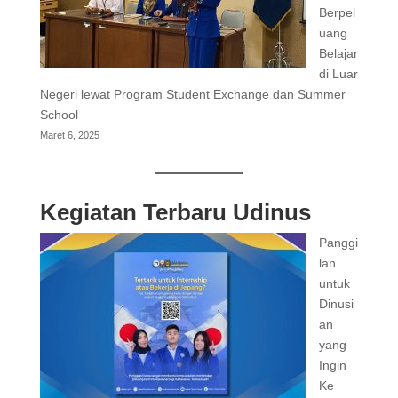
Berpel
uang
Belajar
di Luar
Negeri lewat Program Student Exchange dan Summer
School
Maret 6, 2025
Kegiatan Terbaru Udinus
Panggi
lan
untuk
Dinusi
an
yang
Ingin
Ke