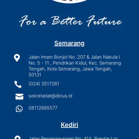
Semarang

Jalan Imam Bonjol No. 207 & Jalan Nakula I
No. 5 - 11 , Pendrikan Kidul, Kec. Semarang
Tengah, Kota Semarang, Jawa Tengah,
50131

(024) 3517261

sekretariat@dinus.id

08112685577
Kediri
Jalan Penanggungan No. 41A, Bandar Lor,