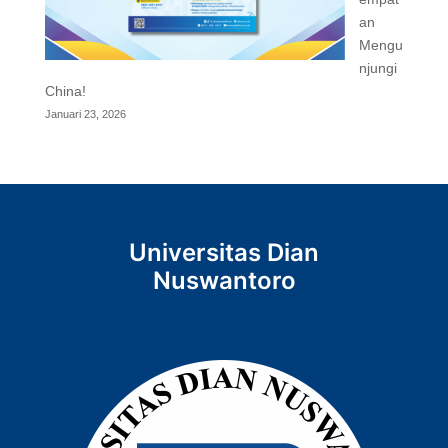
an
Mengu
njungi
China!
Januari 23, 2026
Universitas Dian
Nuswantoro