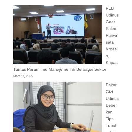
FEB
Udinus
Gaet
Pakar
Pariwi
sata
Kroasi
a,
Kupas
Tuntas Peran Ilmu Manajemen di Berbagai Sektor
Maret 7, 2025
Pakar
Gizi
Udinus
Beber
kan
Tips
Tubuh