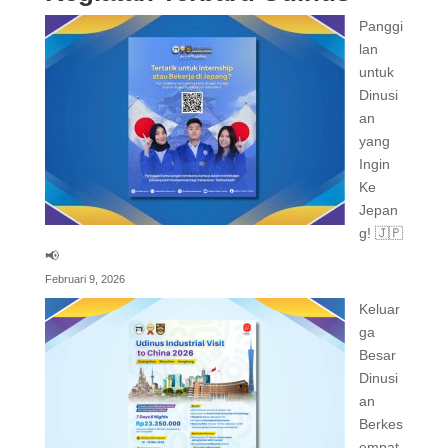
Panggi
lan
untuk
Dinusi
an
yang
Ingin
Ke
Jepan
g! 🇯🇵
📢
Februari 9, 2026
Keluar
ga
Besar
Dinusi
an
Berkes
empat