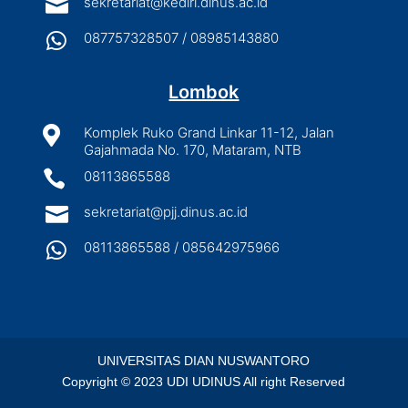

sekretariat@kediri.dinus.ac.id

087757328507 / 08985143880
Lombok

Komplek Ruko Grand Linkar 11-12, Jalan
Gajahmada No. 170, Mataram, NTB

08113865588

sekretariat@pjj.dinus.ac.id

08113865588 / 085642975966
UNIVERSITAS DIAN NUSWANTORO
Copyright © 2023 UDI UDINUS All right Reserved