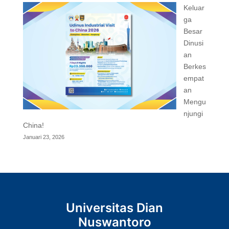
Keluar
ga
Besar
Dinusi
an
Berkes
empat
an
Mengu
njungi
China!
Januari 23, 2026
Universitas Dian
Nuswantoro