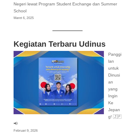
Negeri lewat Program Student Exchange dan Summer
School
Maret 6, 2025
Kegiatan Terbaru Udinus
Panggi
lan
untuk
Dinusi
an
yang
Ingin
Ke
Jepan
g! 🇯🇵
📢
Februari 9, 2026