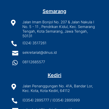
Semarang

Jalan Imam Bonjol No. 207 & Jalan Nakula I
No. 5 - 11 , Pendrikan Kidul, Kec. Semarang
Tengah, Kota Semarang, Jawa Tengah,
50131

(024) 3517261

sekretariat@dinus.id

08112685577
Kediri

Jalan Penanggungan No. 41A, Bandar Lor,
Kec. Kota, Kota Kediri, 64112

(0354) 2895777 / (0354) 2895999