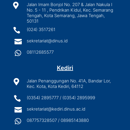

Jalan Imam Bonjol No. 207 & Jalan Nakula I
No. 5 - 11 , Pendrikan Kidul, Kec. Semarang
Tengah, Kota Semarang, Jawa Tengah,
50131

(024) 3517261

sekretariat@dinus.id

08112685577
Kediri

Jalan Penanggungan No. 41A, Bandar Lor,
Kec. Kota, Kota Kediri, 64112

(0354) 2895777 / (0354) 2895999

sekretariat@kediri.dinus.ac.id

087757328507 / 08985143880