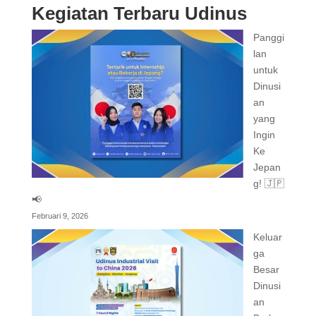
Kegiatan Terbaru Udinus
Panggi
lan
untuk
Dinusi
an
yang
Ingin
Ke
Jepan
g! 🇯🇵
📢
Februari 9, 2026
Keluar
ga
Besar
Dinusi
an