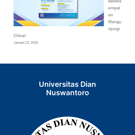
Berkes
empat
an
Mengu
njungi
China!
Januari 23, 2026
Universitas Dian
Nuswantoro