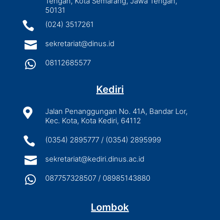
Tengah, Kota Semarang, Jawa Tengah,
50131

(024) 3517261

sekretariat@dinus.id

08112685577
Kediri

Jalan Penanggungan No. 41A, Bandar Lor,
Kec. Kota, Kota Kediri, 64112

(0354) 2895777 / (0354) 2895999

sekretariat@kediri.dinus.ac.id

087757328507 / 08985143880
Lombok