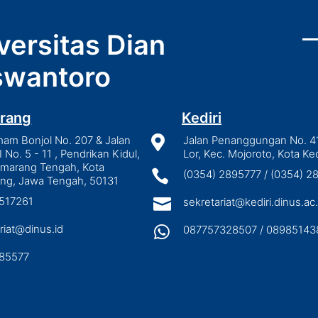
versitas Dian
wantoro
rang
Kediri
mam Bonjol No. 207 & Jalan

Jalan Penanggungan No. 4
I No. 5 - 11 , Pendrikan Kidul,
Lor, Kec. Mojoroto, Kota Ked
emarang Tengah, Kota

(0354) 2895777 / (0354) 
ng, Jawa Tengah, 50131
3517261

sekretariat@kediri.dinus.ac.
riat@dinus.id

087757328507 / 08985143
85577