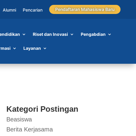
Pendaftaran Mahasiswa Baru
Alumni
Pencarian
endidikan
Riset dan Inovasi
Pengabdian
rmasi
Layanan
Kategori Postingan
Beasiswa
Berita Kerjasama