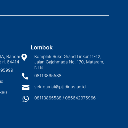
Lombok
1A, Bandar

Komplek Ruko Grand Linkar 11-12,
iri, 64414
Jalan Gajahmada No. 170, Mataram,
NTB
2895999

08113865588
id

sekretariat@pjj.dinus.ac.id
880

08113865588 / 085642975966