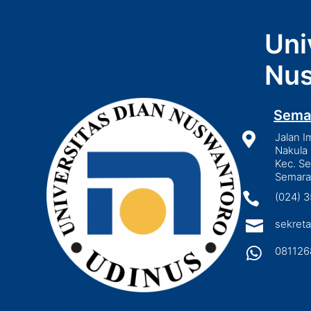
Uni
Nus
Sema

Jalan I
Nakula 
Kec. S
Semara

(024) 

sekreta

081126