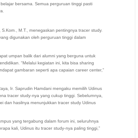
 belajar bersama. Semua perguruan tinggi pasti
ya.
, S.Kom., M.T., menegaskan pentingnya tracer study.
 yang digunakan oleh perguruan tinggi dalam
apat umpan balik dari alumni yang berguna untuk
idikan. “Melalui kegiatan ini, kita bisa sharing
dapat gambaran seperti apa capaian career center,”
Raya, Ir. Saprudin Hamdani mengaku memilih Udinus
rena tracer study-nya yang cukup tinggi. Sebelumnya,
vei dan hasilnya menunjukkan tracer study Udinus
kampus yang tergabung dalam forum ini, seluruhnya
pa kali, Udinus itu tracer study-nya paling tinggi,”