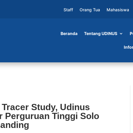
Staff
Orang Tua
Mahasiswa
Beranda
Tentang UDINUS
P
dy, Udinus dan Forum Pusat Karir Perguruan
Info
 Banding
Tracer Study, Udinus
r Perguruan Tinggi Solo
Banding