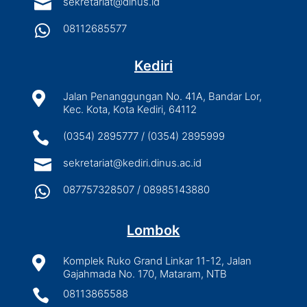

sekretariat@dinus.id

08112685577
Kediri

Jalan Penanggungan No. 41A, Bandar Lor,
Kec. Kota, Kota Kediri, 64112

(0354) 2895777 / (0354) 2895999

sekretariat@kediri.dinus.ac.id

087757328507 / 08985143880
Lombok

Komplek Ruko Grand Linkar 11-12, Jalan
Gajahmada No. 170, Mataram, NTB

08113865588