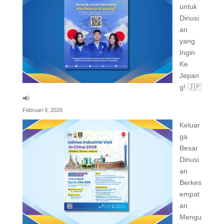
untuk
Dinusi
an
yang
Ingin
Ke
Jepan
g! 🇯🇵
📢
Februari 9, 2026
Keluar
ga
Besar
Dinusi
an
Berkes
empat
an
Mengu