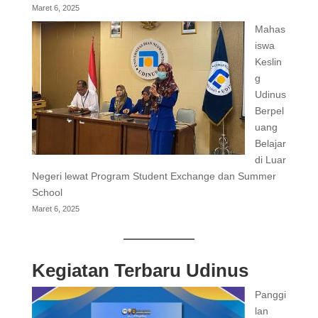
Maret 6, 2025
Mahas
iswa
Keslin
g
Udinus
Berpel
uang
Belajar
di Luar
Negeri lewat Program Student Exchange dan Summer
School
Maret 6, 2025
Kegiatan Terbaru Udinus
Panggi
lan