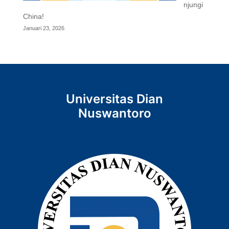
njungi
China!
Januari 23, 2026
Universitas Dian
Nuswantoro