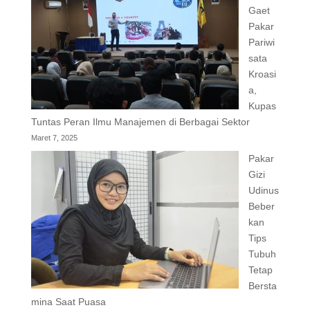
Gaet
Pakar
Pariwi
sata
Kroasi
a,
Kupas
Tuntas Peran Ilmu Manajemen di Berbagai Sektor
Maret 7, 2025
Pakar
Gizi
Udinus
Beber
kan
Tips
Tubuh
Tetap
Bersta
mina Saat Puasa