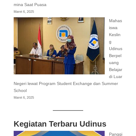
mina Saat Puasa
Maret 6, 2025
Mahas
iswa
Keslin
g
Udinus
Berpel
uang
Belajar
di Luar
Negeri lewat Program Student Exchange dan Summer
School
Maret 6, 2025
Kegiatan Terbaru Udinus
Panggi