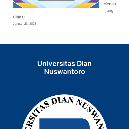
Mengu
njungi
China!
Januari 23, 2026
Universitas Dian
Nuswantoro