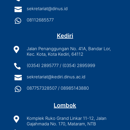

sekretariat@dinus.id

08112685577
Kediri

Jalan Penanggungan No. 41A, Bandar Lor,
Kec. Kota, Kota Kediri, 64112

(0354) 2895777 / (0354) 2895999

sekretariat@kediri.dinus.ac.id

087757328507 / 08985143880
Lombok

Komplek Ruko Grand Linkar 11-12, Jalan
Gajahmada No. 170, Mataram, NTB