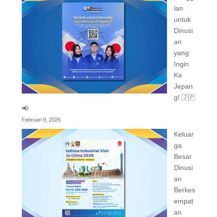
lan
untuk
Dinusi
an
yang
Ingin
Ke
Jepan
g! 🇯🇵
📢
Februari 9, 2026
Keluar
ga
Besar
Dinusi
an
Berkes
empat
an