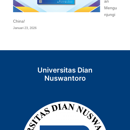
an
Mengu
njungi
China!
Januari 23, 2026
Universitas Dian
Nuswantoro