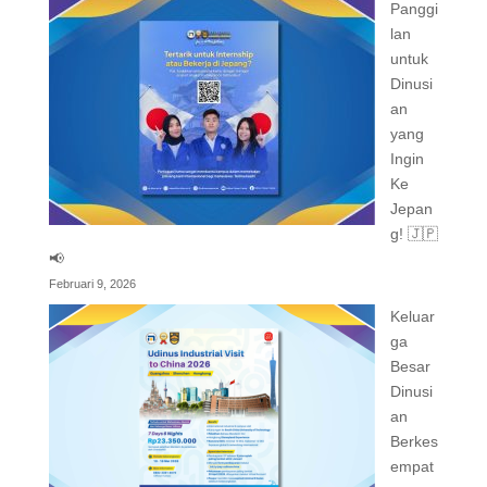
Panggi
lan
untuk
Dinusi
an
yang
Ingin
Ke
Jepan
g! 🇯🇵
📢
Februari 9, 2026
Keluar
ga
Besar
Dinusi
an
Berkes
empat