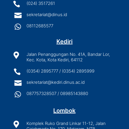

(024) 3517261

sekretariat@dinus.id

08112685577
Kediri

Jalan Penanggungan No. 41A, Bandar Lor,
Kec. Kota, Kota Kediri, 64112

(0354) 2895777 / (0354) 2895999

sekretariat@kediri.dinus.ac.id

087757328507 / 08985143880
Lombok

Komplek Ruko Grand Linkar 11-12, Jalan
Gajahmada No. 170, Mataram, NTB