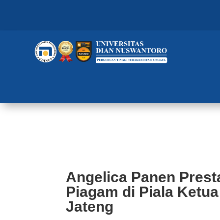
Angelica Panen Prestasi Lagi! 
Wushu Jateng
Angelica Panen Presta
Piagam di Piala Ket
Jateng