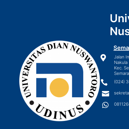
Uni
Nus
Sema

Jalan I
Nakula 
Kec. S
Semara

(024) 

sekreta

081126