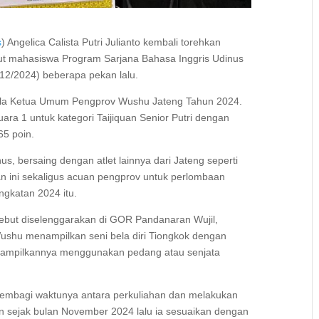
s
) Angelica Calista Putri Julianto kembali torehkan
ebut mahasiswa Program Sarjana Bahasa Inggris Udinus
/12/2024) beberapa pekan lalu.
Piala Ketua Umum Pengprov Wushu Jateng Tahun 2024.
uara 1 untuk kategori Taijiquan Senior Putri dengan
65 poin.
s, bersaing dengan atlet lainnya dari Jateng seperti
n ini sekaligus acuan pengprov untuk perlombaan
angkatan 2024 itu.
rsebut diselenggarakan di GOR Pandanaran Wujil,
Wushu menampilkan seni bela diri Tiongkok dengan
enampilkannya menggunakan pedang atau senjata
 membagi waktunya antara perkuliahan dan melakukan
n sejak bulan November 2024 lalu ia sesuaikan dengan