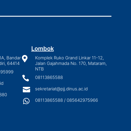
Lombok
1A, Bandar

Komplek Ruko Grand Linkar 11-12,
iri, 64414
Jalan Gajahmada No. 170, Mataram,
NTB
2895999

08113865588
id

sekretariat@pjj.dinus.ac.id
880

08113865588 / 085642975966