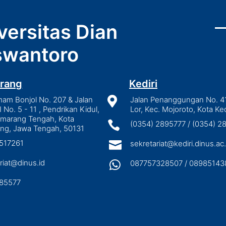
versitas Dian
wantoro
rang
Kediri
mam Bonjol No. 207 & Jalan

Jalan Penanggungan No. 4
I No. 5 - 11 , Pendrikan Kidul,
Lor, Kec. Mojoroto, Kota Ked
emarang Tengah, Kota

(0354) 2895777 / (0354) 
ng, Jawa Tengah, 50131
3517261

sekretariat@kediri.dinus.ac.
riat@dinus.id

087757328507 / 08985143
85577