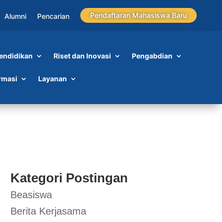
Pendaftaran Mahasiswa Baru
Alumni
Pencarian
endidikan
Riset dan Inovasi
Pengabdian
ov
rmasi
Layanan
Kategori Postingan
Beasiswa
Berita Kerjasama