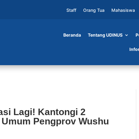
Staff
Orang Tua
Mahasiswa
Beranda
Tentang UDINUS
P
Kantongi 2 Piagam di Piala Ketua Umum Pengpr
Info
si Lagi! Kantongi 2
ua Umum Pengprov Wushu