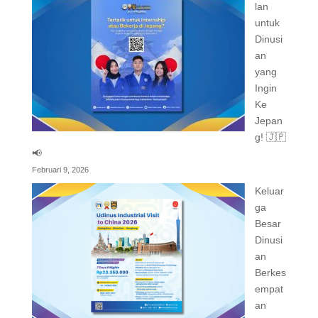
lan
untuk
Dinusi
an
yang
Ingin
Ke
Jepan
g! 🇯🇵
📢
Februari 9, 2026
Keluar
ga
Besar
Dinusi
an
Berkes
empat
an