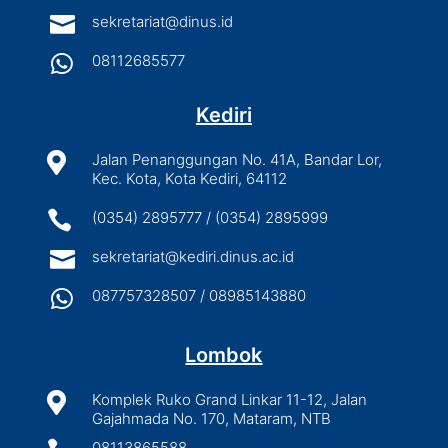

sekretariat@dinus.id

08112685577
Kediri

Jalan Penanggungan No. 41A, Bandar Lor,
Kec. Kota, Kota Kediri, 64112

(0354) 2895777 / (0354) 2895999

sekretariat@kediri.dinus.ac.id

087757328507 / 08985143880
Lombok

Komplek Ruko Grand Linkar 11-12, Jalan
Gajahmada No. 170, Mataram, NTB
08113865588