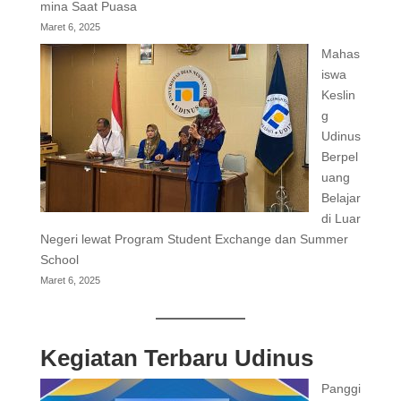
mina Saat Puasa
Maret 6, 2025
Mahas
iswa
Keslin
g
Udinus
Berpel
uang
Belajar
di Luar
Negeri lewat Program Student Exchange dan Summer
School
Maret 6, 2025
Kegiatan Terbaru Udinus
Panggi