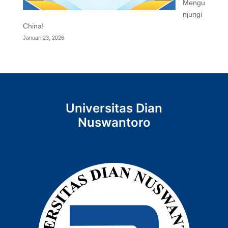
Mengu
njungi
China!
Januari 23, 2026
Universitas Dian
Nuswantoro