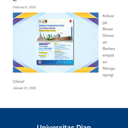
📢
Februari 9, 2026
Keluar
ga
Besar
Dinusi
an
Berkes
empat
an
Mengu
njungi
China!
Januari 23, 2026
Universitas Dian