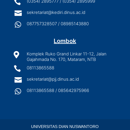

(0354) 2895777 / (0354) 2895999

sekretariat@kediri.dinus.ac.id

087757328507 / 08985143880
Lombok

Komplek Ruko Grand Linkar 11-12, Jalan
Gajahmada No. 170, Mataram, NTB

08113865588

sekretariat@pjj.dinus.ac.id

08113865588 / 085642975966
UNIVERSITAS DIAN NUSWANTORO