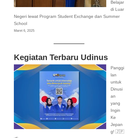
Belajar
di Luar
Negeri lewat Program Student Exchange dan Summer
School
Maret 6, 2025
Kegiatan Terbaru Udinus
Panggi
lan
untuk
Dinusi
an
yang
Ingin
Ke
Jepan
g! 🇯🇵