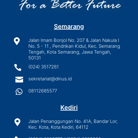
Semarang

Jalan Imam Bonjol No. 207 & Jalan Nakula I
No. 5 - 11 , Pendrikan Kidul, Kec. Semarang
Tengah, Kota Semarang, Jawa Tengah,
50131

(024) 3517261

sekretariat@dinus.id

08112685577
Kediri

Jalan Penanggungan No. 41A, Bandar Lor,
Kec. Kota, Kota Kediri, 64112