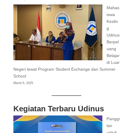
Mahas
iswa
Keslin
g
Udinus
Berpel
uang
Belajar
di Luar
Negeri lewat Program Student Exchange dan Summer
School
Maret 6, 2025
Kegiatan Terbaru Udinus
Panggi
lan
untuk