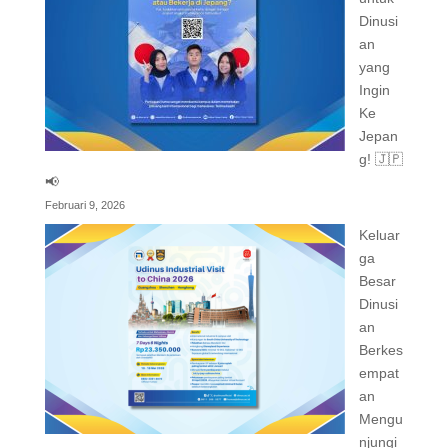
Dinusi
an
yang
Ingin
Ke
Jepan
g! 🇯🇵
📢
Februari 9, 2026
Keluar
ga
Besar
Dinusi
an
Berkes
empat
an
Mengu
njungi