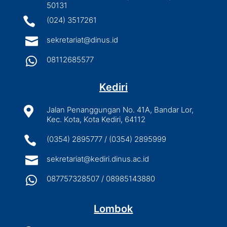
50131

(024) 3517261

sekretariat@dinus.id

08112685577
Kediri

Jalan Penanggungan No. 41A, Bandar Lor,
Kec. Kota, Kota Kediri, 64112

(0354) 2895777 / (0354) 2895999

sekretariat@kediri.dinus.ac.id

087757328507 / 08985143880
Lombok