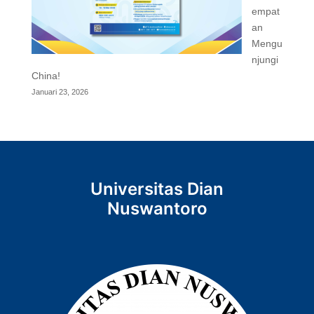
empat
an
Mengu
njungi
China!
Januari 23, 2026
Universitas Dian
Nuswantoro