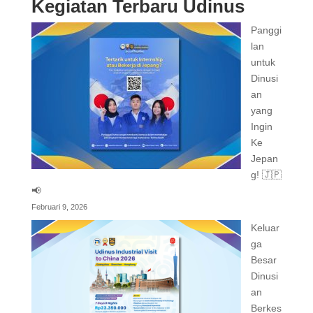
Kegiatan Terbaru Udinus
Panggi
lan
untuk
Dinusi
an
yang
Ingin
Ke
Jepan
g! 🇯🇵
📢
Februari 9, 2026
Keluar
ga
Besar
Dinusi
an
Berkes