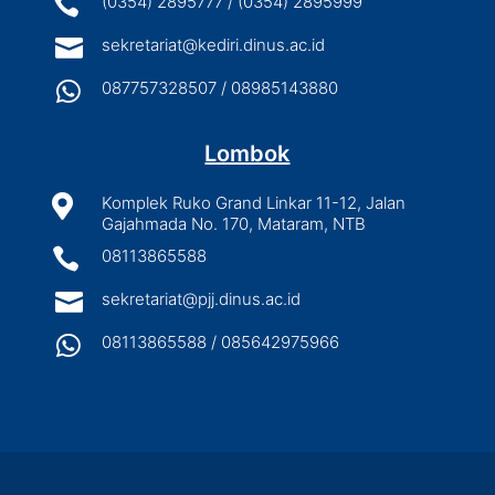

(0354) 2895777 / (0354) 2895999

sekretariat@kediri.dinus.ac.id

087757328507 / 08985143880
Lombok

Komplek Ruko Grand Linkar 11-12, Jalan
Gajahmada No. 170, Mataram, NTB

08113865588

sekretariat@pjj.dinus.ac.id

08113865588 / 085642975966