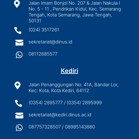

Jalan Imam Bonjol No. 207 & Jalan Nakula I
No. 5 - 11 , Pendrikan Kidul, Kec. Semarang
Tengah, Kota Semarang, Jawa Tengah,
50131

(024) 3517261

sekretariat@dinus.id

08112685577
Kediri

Jalan Penanggungan No. 41A, Bandar Lor,
Kec. Kota, Kota Kediri, 64112

(0354) 2895777 / (0354) 2895999

sekretariat@kediri.dinus.ac.id

087757328507 / 08985143880