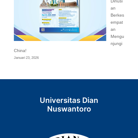
Dinusi
an
Berkes
empat
an
Mengu
njungi
China!
Januari 23, 2026
Universitas Dian
Nuswantoro