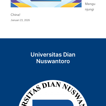
Mengu
njungi
China!
Januari 23, 2026
Universitas Dian
Nuswantoro