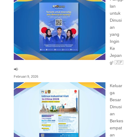
lan
untuk
Dinusi
an
yang
Ingin
Ke
Jepan
g! 🇯🇵
📢
Februari 9, 2026
Keluar
ga
Besar
Dinusi
an
Berkes
empat
an