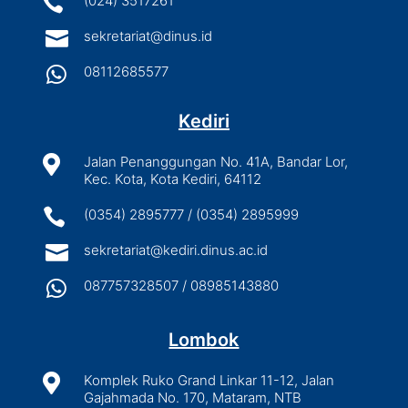

(024) 3517261

sekretariat@dinus.id

08112685577
Kediri

Jalan Penanggungan No. 41A, Bandar Lor,
Kec. Kota, Kota Kediri, 64112

(0354) 2895777 / (0354) 2895999

sekretariat@kediri.dinus.ac.id

087757328507 / 08985143880
Lombok

Komplek Ruko Grand Linkar 11-12, Jalan
Gajahmada No. 170, Mataram, NTB