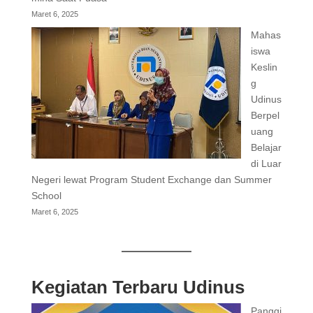
Maret 6, 2025
Mahas
iswa
Keslin
g
Udinus
Berpel
uang
Belajar
di Luar
Negeri lewat Program Student Exchange dan Summer
School
Maret 6, 2025
Kegiatan Terbaru Udinus
Panggi