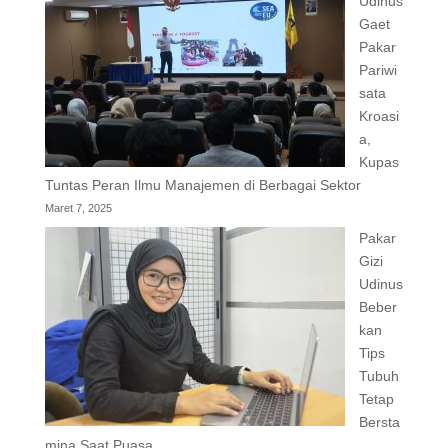
Udinus
Gaet
Pakar
Pariwi
sata
Kroasi
a,
Kupas
Tuntas Peran Ilmu Manajemen di Berbagai Sektor
Maret 7, 2025
Pakar
Gizi
Udinus
Beber
kan
Tips
Tubuh
Tetap
Bersta
mina Saat Puasa