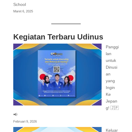
School
Maret 6, 2025
Kegiatan Terbaru Udinus
Panggi
lan
untuk
Dinusi
an
yang
Ingin
Ke
Jepan
g! 🇯🇵
📢
Februari 9, 2026
Keluar