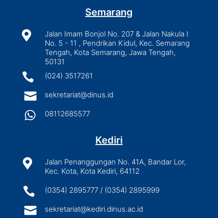
Semarang

Jalan Imam Bonjol No. 207 & Jalan Nakula I
No. 5 - 11 , Pendrikan Kidul, Kec. Semarang
Tengah, Kota Semarang, Jawa Tengah,
50131

(024) 3517261

sekretariat@dinus.id

08112685577
Kediri

Jalan Penanggungan No. 41A, Bandar Lor,
Kec. Kota, Kota Kediri, 64112

(0354) 2895777 / (0354) 2895999

sekretariat@kediri.dinus.ac.id