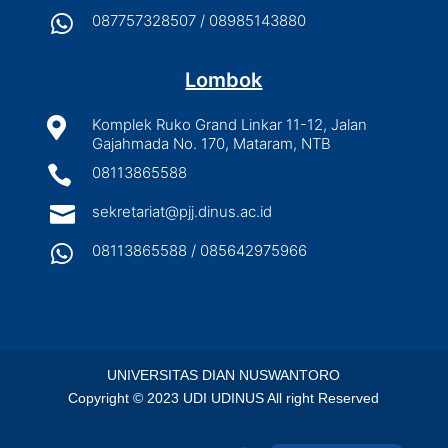

087757328507 / 08985143880
Lombok

Komplek Ruko Grand Linkar 11-12, Jalan
Gajahmada No. 170, Mataram, NTB

08113865588

sekretariat@pjj.dinus.ac.id

08113865588 / 085642975966
UNIVERSITAS DIAN NUSWANTORO
Copyright © 2023 UDI UDINUS All right Reserved
English