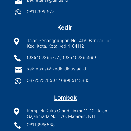

sekretariat@dinus.id

08112685577
Kediri

Jalan Penanggungan No. 41A, Bandar Lor,
Kec. Kota, Kota Kediri, 64112

(0354) 2895777 / (0354) 2895999

sekretariat@kediri.dinus.ac.id

087757328507 / 08985143880
Lombok

Komplek Ruko Grand Linkar 11-12, Jalan
Gajahmada No. 170, Mataram, NTB

08113865588