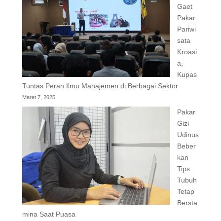
Gaet
Pakar
Pariwi
sata
Kroasi
a,
Kupas
Tuntas Peran Ilmu Manajemen di Berbagai Sektor
Maret 7, 2025
Pakar
Gizi
Udinus
Beber
kan
Tips
Tubuh
Tetap
Bersta
mina Saat Puasa