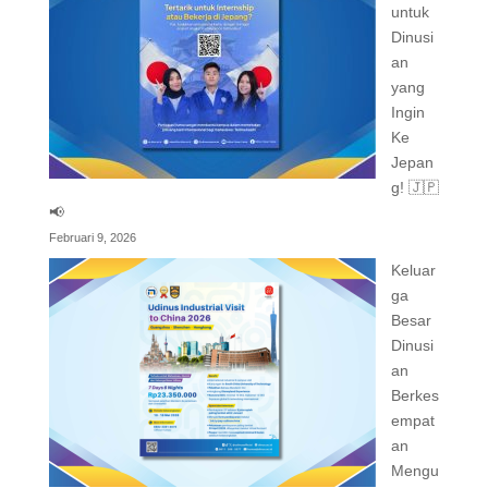
untuk
Dinusi
an
yang
Ingin
Ke
Jepan
g! 🇯🇵
📢
Februari 9, 2026
Keluar
ga
Besar
Dinusi
an
Berkes
empat
an
Mengu