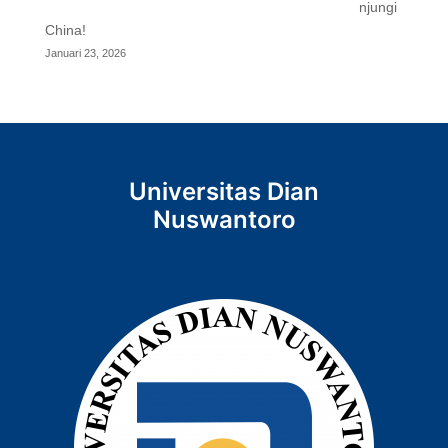
njungi
China!
Januari 23, 2026
Universitas Dian
Nuswantoro