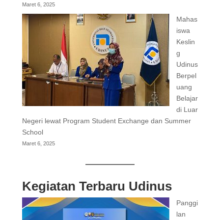
Maret 6, 2025
Mahas
iswa
Keslin
g
Udinus
Berpel
uang
Belajar
di Luar
Negeri lewat Program Student Exchange dan Summer
School
Maret 6, 2025
Kegiatan Terbaru Udinus
Panggi
lan