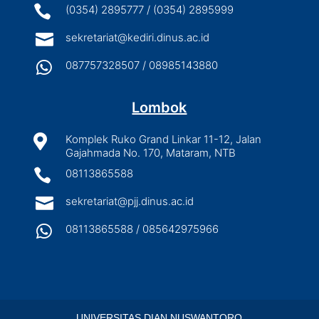

(0354) 2895777 / (0354) 2895999

sekretariat@kediri.dinus.ac.id

087757328507 / 08985143880
Lombok

Komplek Ruko Grand Linkar 11-12, Jalan
Gajahmada No. 170, Mataram, NTB

08113865588

sekretariat@pjj.dinus.ac.id

08113865588 / 085642975966
UNIVERSITAS DIAN NUSWANTORO