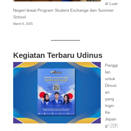
di Luar
Negeri lewat Program Student Exchange dan Summer
School
Maret 6, 2025
Kegiatan Terbaru Udinus
Panggi
lan
untuk
Dinusi
an
yang
Ingin
Ke
Jepan
g! 🇯🇵