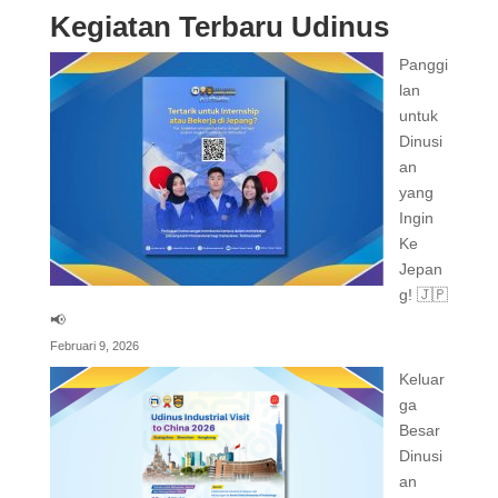
Kegiatan Terbaru Udinus
Panggi
lan
untuk
Dinusi
an
yang
Ingin
Ke
Jepan
g! 🇯🇵
📢
Februari 9, 2026
Keluar
ga
Besar
Dinusi
an