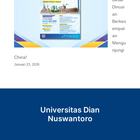
Dinusi
an
Berkes
empat
an
Mengu
njungi
China!
Januari 23, 2026
Universitas Dian
Nuswantoro