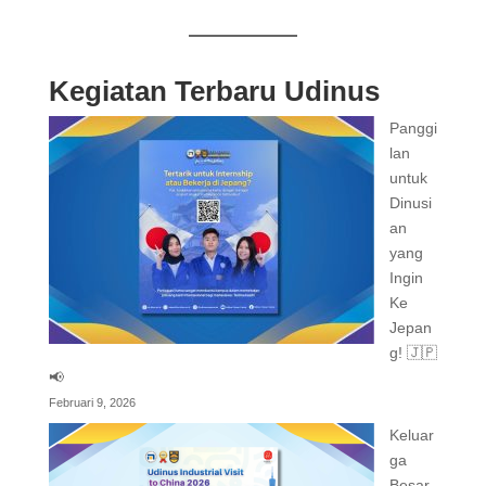
Kegiatan Terbaru Udinus
Panggi
lan
untuk
Dinusi
an
yang
Ingin
Ke
Jepan
g! 🇯🇵
📢
Februari 9, 2026
Keluar
ga
Besar