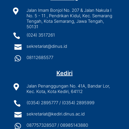

Jalan Imam Bonjol No. 207 & Jalan Nakula I
No. 5 - 11 , Pendrikan Kidul, Kec. Semarang
Tengah, Kota Semarang, Jawa Tengah,
50131

(024) 3517261

sekretariat@dinus.id

08112685577
Kediri

Jalan Penanggungan No. 41A, Bandar Lor,
Kec. Kota, Kota Kediri, 64112

(0354) 2895777 / (0354) 2895999

sekretariat@kediri.dinus.ac.id

087757328507 / 08985143880