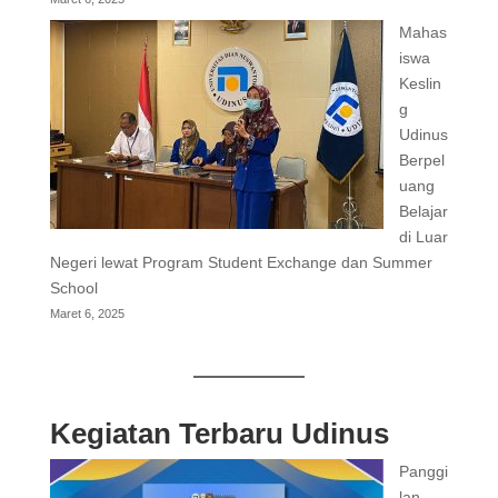
Mahas
iswa
Keslin
g
Udinus
Berpel
uang
Belajar
di Luar
Negeri lewat Program Student Exchange dan Summer
School
Maret 6, 2025
Kegiatan Terbaru Udinus
Panggi
lan