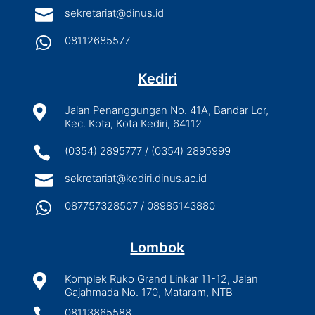

sekretariat@dinus.id

08112685577
Kediri

Jalan Penanggungan No. 41A, Bandar Lor,
Kec. Kota, Kota Kediri, 64112

(0354) 2895777 / (0354) 2895999

sekretariat@kediri.dinus.ac.id

087757328507 / 08985143880
Lombok

Komplek Ruko Grand Linkar 11-12, Jalan
Gajahmada No. 170, Mataram, NTB

08113865588