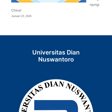
njungi
China!
Januari 23, 2026
Universitas Dian
Nuswantoro