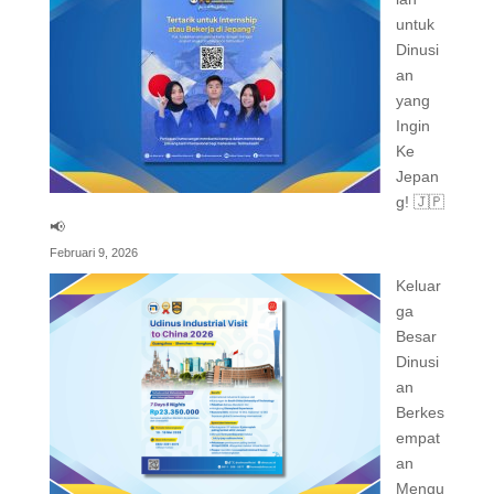
untuk
Dinusi
an
yang
Ingin
Ke
Jepan
g! 🇯🇵
📢
Februari 9, 2026
Keluar
ga
Besar
Dinusi
an
Berkes
empat
an
Mengu