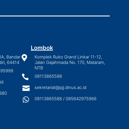
Lombok
1A, Bandar

Komplek Ruko Grand Linkar 11-12,
iri, 64414
Jalan Gajahmada No. 170, Mataram,
NTB
2895999

08113865588
id

sekretariat@pjj.dinus.ac.id
880

08113865588 / 085642975966