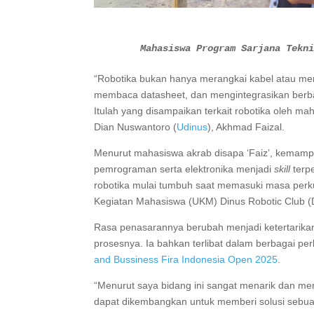
Mahasiswa Program Sarjana Tekni
“Robotika bukan hanya merangkai kabel atau men
membaca datasheet, dan mengintegrasikan berba
Itulah yang disampaikan terkait robotika oleh m
Dian Nuswantoro (
Udinus
), Akhmad Faizal.
Menurut mahasiswa akrab disapa ‘Faiz’, kem
pemrograman serta elektronika menjadi
skill
terp
robotika mulai tumbuh saat memasuki masa perku
Kegiatan Mahasiswa (UKM) Dinus Robotic Club 
Rasa penasarannya berubah menjadi ketertarikan
prosesnya. Ia bahkan terlibat dalam berbagai pe
and Bussiness Fira Indonesia Open 2025
.
“Menurut saya bidang ini sangat menarik dan m
dapat dikembangkan untuk memberi solusi sebua