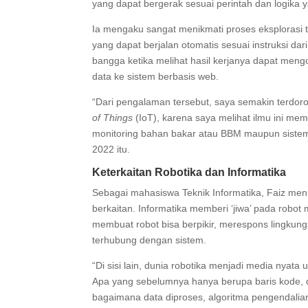
yang dapat bergerak sesuai perintah dan logika y
Ia mengaku sangat menikmati proses eksplorasi 
yang dapat berjalan otomatis sesuai instruksi d
bangga ketika melihat hasil kerjanya dapat men
data ke sistem berbasis web.
“Dari pengalaman tersebut, saya semakin terdor
of Things
(IoT), karena saya melihat ilmu ini memi
monitoring bahan bakar atau BBM maupun sistem
2022 itu.
Keterkaitan Robotika dan Informatika
Sebagai mahasiswa Teknik Informatika, Faiz menu
berkaitan. Informatika memberi ‘jiwa’ pada robot 
membuat robot bisa berpikir, merespons lingkung
terhubung dengan sistem.
“Di sisi lain, dunia robotika menjadi media nyata
Apa yang sebelumnya hanya berupa baris kode, di 
bagaimana data diproses, algoritma pengendalian 