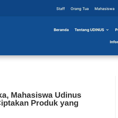
Staff
Orang Tua
Mahasiswa
Beranda
Tentang UDINUS
P
swa Udinus Akhmad Faizal Ingin Ciptakan Prod
Info
ka, Mahasiswa Udinus
Ciptakan Produk yang