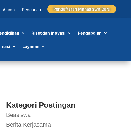
Pendaftaran Mahasiswa Baru
Alumni
Pencarian
endidikan
Riset dan Inovasi
Pengabdian
uk
rmasi
Layanan
Kategori Postingan
Beasiswa
Berita Kerjasama