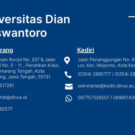
versitas Dian
wantoro
rang
Kediri
mam Bonjol No. 207 & Jalan

Jalan Penanggungan No. 4
I No. 5 - 11 , Pendrikan Kidul,
Lor, Kec. Mojoroto, Kota Ked
emarang Tengah, Kota

(0354) 2895777 / (0354) 
ng, Jawa Tengah, 50131
3517261

sekretariat@kediri.dinus.ac.
riat@dinus.id

087757328507 / 08985143
85577