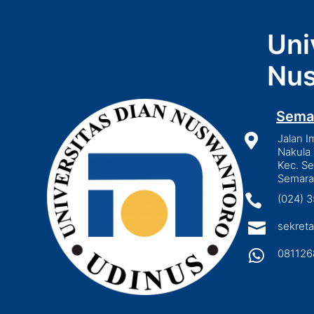
Uni
Nus
Sema

Jalan I
Nakula 
Kec. S
Semara

(024) 

sekreta

081126