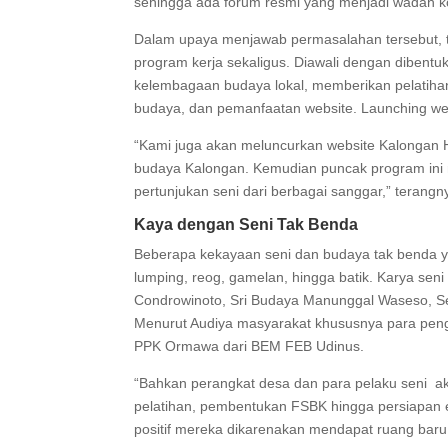
sehingga ada forum resmi yang menjadi wadah koo
Dalam upaya menjawab permasalahan tersebut
program kerja sekaligus. Diawali dengan diben
kelembagaan budaya lokal, memberikan pelatiha
budaya, dan pemanfaatan website. Launching web
“Kami juga akan meluncurkan website Kalongan H
budaya Kalongan. Kemudian puncak program ini
pertunjukan seni dari berbagai sanggar,” terangn
Kaya dengan Seni Tak Benda
Beberapa kekayaan seni dan budaya tak benda yan
lumping, reog, gamelan, hingga batik. Karya seni
Condrowinoto, Sri Budaya Manunggal Waseso, Se
Menurut Audiya masyarakat khususnya para pen
PPK Ormawa dari BEM FEB Udinus.
“Bahkan perangkat desa dan para pelaku seni akt
pelatihan, pembentukan FSBK hingga persiapan
positif mereka dikarenakan mendapat ruang baru u