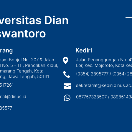
versitas Dian
wantoro
rang
Kediri
mam Bonjol No. 207 & Jalan

Jalan Penanggungan No. 4
I No. 5 - 11 , Pendrikan Kidul,
Lor, Kec. Mojoroto, Kota Ked
emarang Tengah, Kota

(0354) 2895777 / (0354) 
ng, Jawa Tengah, 50131
3517261

sekretariat@kediri.dinus.ac.
riat@dinus.id

087757328507 / 08985143
85577