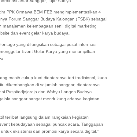
rdinasi antar-sanggar,” ujar Audiya.
, tim PPK Ormawa BEM FEB mengimplementasikan 4
tuknya Forum Sanggar Budaya Kalongan (FSBK) sebagai
n manajemen kelembagaan seni, digital marketing
site dan event gelar karya budaya.
eritage yang difungsikan sebagai pusat informasi
 menggelar Event Gelar Karya yang menampilkan
ya.
g masih cukup kuat diantaranya tari tradisional, kuda
 itu dikembangkan di sejumlah sanggar, diantaranya
ni Puspitodjojorejo dan Wahyu Langen Budoyo.
gelola sanggar sangat mendukung adanya kegiatan
if terlibat langsung dalam rangkaian kegiatan
 event kebudayaan sebagai puncak acara. Tanggapan
ntuk eksistensi dan promosi karya secara digital,”