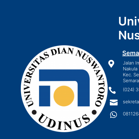
Uni
Nus
Sema

Jalan I
Nakula 
Kec. S
Semara

(024) 

sekreta

081126