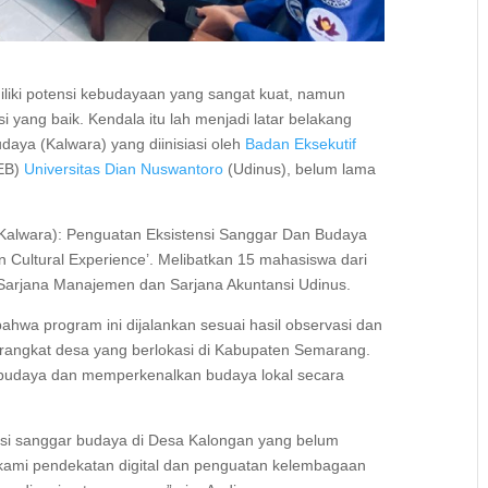
iki potensi kebudayaan yang sangat kuat, namun
si yang baik. Kendala itu lah menjadi latar belakang
aya (Kalwara) yang diinisiasi oleh
Badan Eksekutif
EB)
Universitas Dian Nuswantoro
(Udinus), belum lama
(Kalwara): Penguatan Eksistensi Sanggar Dan Budaya
n Cultural Experience’. Melibatkan 15 mahasiswa dari
rjana Manajemen dan Sarjana Akuntansi Udinus.
ahwa program ini dijalankan sesuai hasil observasi dan
angkat desa yang berlokasi di Kabupaten Semarang.
 budaya dan memperkenalkan budaya lokal secara
osi sanggar budaya di Desa Kalongan yang belum
 kami pendekatan digital dan penguatan kelembagaan