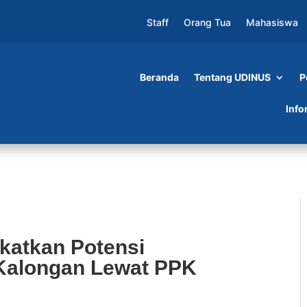
Staff
Orang Tua
Mahasiswa
Beranda
Tentang UDINUS
P
ensi Kebudayaan di Desa Kalongan Lewat PPK
Info
katkan Potensi
Kalongan Lewat PPK