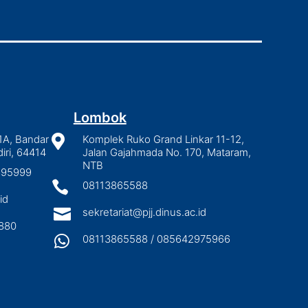
Lombok
1A, Bandar

Komplek Ruko Grand Linkar 11-12,
iri, 64414
Jalan Gajahmada No. 170, Mataram,
NTB
2895999

08113865588
id

sekretariat@pjj.dinus.ac.id
880

08113865588 / 085642975966