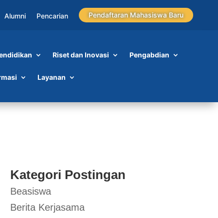
Pendaftaran Mahasiswa Baru
Alumni
Pencarian
endidikan
Riset dan Inovasi
Pengabdian
rmasi
Layanan
Kategori Postingan
Beasiswa
Berita Kerjasama