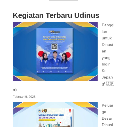
Kegiatan Terbaru Udinus
Panggi
lan
untuk
Dinusi
an
yang
Ingin
Ke
Jepan
g! 🇯🇵
📢
Februari 9, 2026
Keluar
ga
Besar
Dinusi