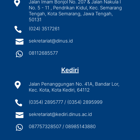

Jalan Imam Bonjol No. 207 & Jalan Nakula I
No. 5 - 11 , Pendrikan Kidul, Kec. Semarang
Tengah, Kota Semarang, Jawa Tengah,
50131

(024) 3517261

sekretariat@dinus.id

08112685577
Kediri

Jalan Penanggungan No. 41A, Bandar Lor,
Kec. Kota, Kota Kediri, 64112

(0354) 2895777 / (0354) 2895999

sekretariat@kediri.dinus.ac.id

087757328507 / 08985143880