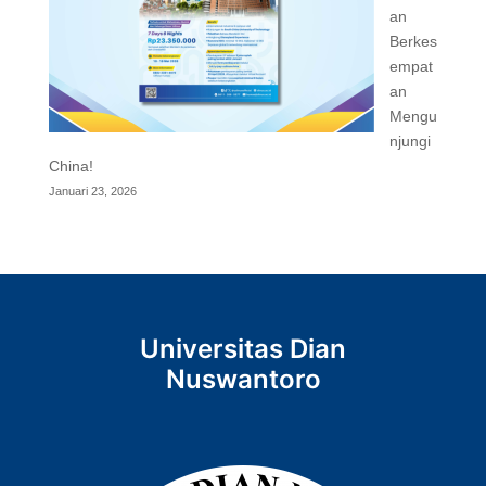
an
Berkes
empat
an
Mengu
njungi
China!
Januari 23, 2026
Universitas Dian
Nuswantoro