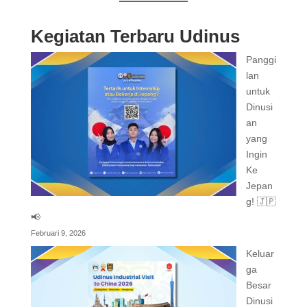
Kegiatan Terbaru Udinus
Panggi
lan
untuk
Dinusi
an
yang
Ingin
Ke
Jepan
g! 🇯🇵
📢
Februari 9, 2026
Keluar
ga
Besar
Dinusi