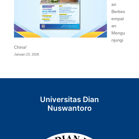
an
Berkes
empat
an
Mengu
njungi
China!
Januari 23, 2026
Universitas Dian
Nuswantoro