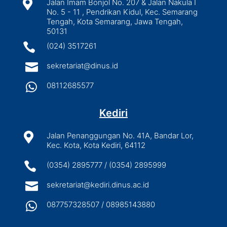

Jalan Imam Bonjol No. 207 & Jalan Nakula I
No. 5 - 11 , Pendrikan Kidul, Kec. Semarang
Tengah, Kota Semarang, Jawa Tengah,
50131

(024) 3517261

sekretariat@dinus.id

08112685577
Kediri

Jalan Penanggungan No. 41A, Bandar Lor,
Kec. Kota, Kota Kediri, 64112

(0354) 2895777 / (0354) 2895999

sekretariat@kediri.dinus.ac.id

087757328507 / 08985143880