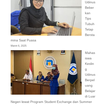
Udinus
Beber
kan
Tips
Tubuh
Tetap
Bersta
mina Saat Puasa
Maret 6, 2025
Mahas
iswa
Keslin
g
Udinus
Berpel
uang
Belajar
di Luar
Negeri lewat Program Student Exchange dan Summer