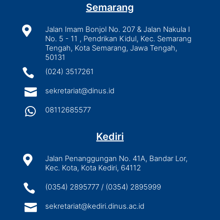
Semarang

Jalan Imam Bonjol No. 207 & Jalan Nakula I
No. 5 - 11 , Pendrikan Kidul, Kec. Semarang
Tengah, Kota Semarang, Jawa Tengah,
50131

(024) 3517261

sekretariat@dinus.id

08112685577
Kediri

Jalan Penanggungan No. 41A, Bandar Lor,
Kec. Kota, Kota Kediri, 64112

(0354) 2895777 / (0354) 2895999

sekretariat@kediri.dinus.ac.id