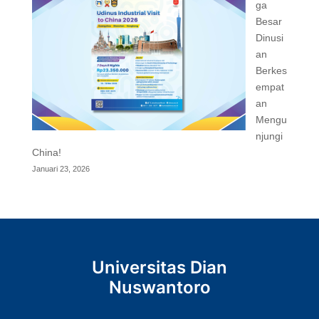
ga
Besar
Dinusi
an
Berkes
empat
an
Mengu
njungi
China!
Januari 23, 2026
Universitas Dian
Nuswantoro