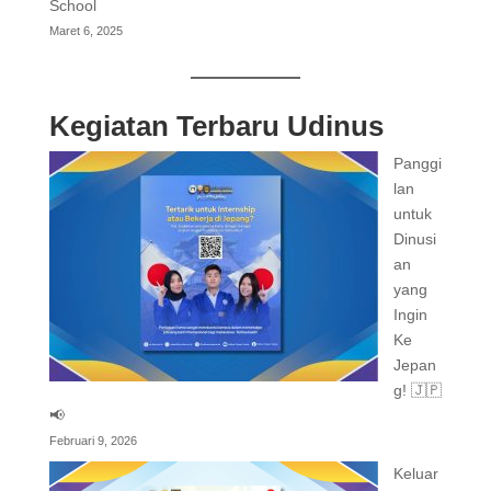
School
Maret 6, 2025
Kegiatan Terbaru Udinus
Panggi
lan
untuk
Dinusi
an
yang
Ingin
Ke
Jepan
g! 🇯🇵
📢
Februari 9, 2026
Keluar