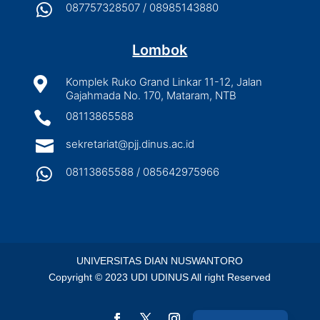

087757328507 / 08985143880
Lombok

Komplek Ruko Grand Linkar 11-12, Jalan
Gajahmada No. 170, Mataram, NTB

08113865588

sekretariat@pjj.dinus.ac.id

08113865588 / 085642975966
UNIVERSITAS DIAN NUSWANTORO
Copyright © 2023 UDI UDINUS All right Reserved
English