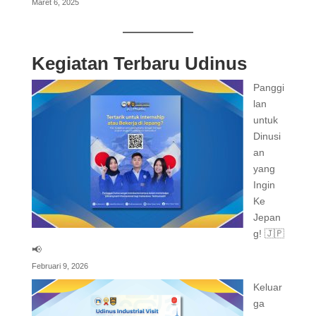
Maret 6, 2025
Kegiatan Terbaru Udinus
Panggi
lan
untuk
Dinusi
an
yang
Ingin
Ke
Jepan
g! 🇯🇵
📢
Februari 9, 2026
Keluar
ga