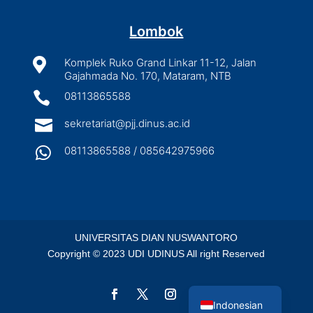
Lombok

Komplek Ruko Grand Linkar 11-12, Jalan
Gajahmada No. 170, Mataram, NTB

08113865588

sekretariat@pjj.dinus.ac.id

08113865588 / 085642975966
UNIVERSITAS DIAN NUSWANTORO
Copyright © 2023 UDI UDINUS All right Reserved
English
Indonesian