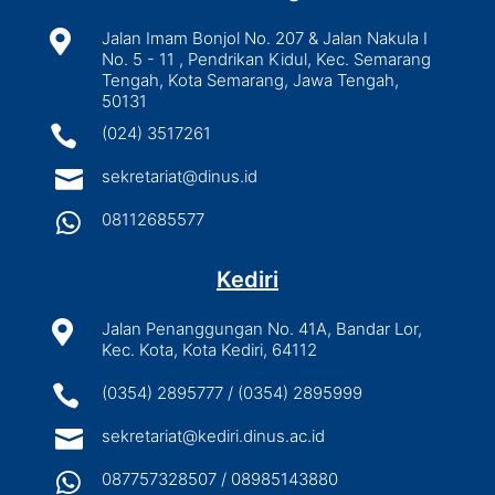

Jalan Imam Bonjol No. 207 & Jalan Nakula I
No. 5 - 11 , Pendrikan Kidul, Kec. Semarang
Tengah, Kota Semarang, Jawa Tengah,
50131

(024) 3517261

sekretariat@dinus.id

08112685577
Kediri

Jalan Penanggungan No. 41A, Bandar Lor,
Kec. Kota, Kota Kediri, 64112

(0354) 2895777 / (0354) 2895999

sekretariat@kediri.dinus.ac.id

087757328507 / 08985143880