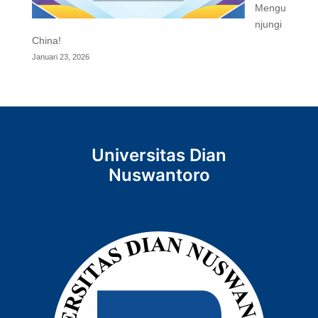
Mengu
njungi
China!
Januari 23, 2026
Universitas Dian
Nuswantoro