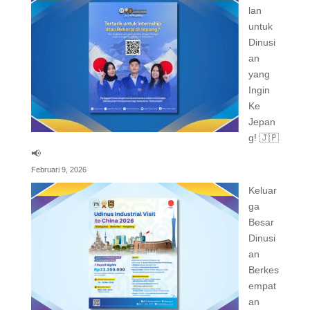
lan
untuk
Dinusi
an
yang
Ingin
Ke
Jepan
g! 🇯🇵
📢
Februari 9, 2026
Keluar
ga
Besar
Dinusi
an
Berkes
empat
an