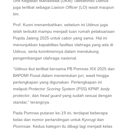
Unit Kegiatan Mahasiswa (UKM) Taekwondo Udinus
juga terlibat sebagai
Liaison Officer
(LO) wasit maupun
tim.
Prof. Kusni menambahkan, sebelum ini Udinus juga
telah terbukti mampu menjadi tuan rumah pelaksanaan
Popda Jateng 2025 untuk cabor yang sama. Hal ini
menunjukkan kapabilitas fasilitas olahraga yang ada di
Udinus, serta komitmennya dalam mendukung
pengembangan olahraga nasional.
“Udinus ikut terlibat bersama PB Pomnas XIX 2025 dan
BAPOMI Pusat dalam menentukan juri, wasit hingga
perlengkapan yang digunakan. Perlengkapan ini
meliputi
Protector Scoring System
(PSS) KPNP,
body
protector
, dan
head guard
yang sudah sesuai dengan
standar,” terangnya.
Pada Pomnas putaran ke-19 ini, terdapat beberapa
kelas dan nomor pertandingan untuk
Kyorugi
dan
Poomsae
. Kedua kategori itu dibagi lagi menjadi kelas