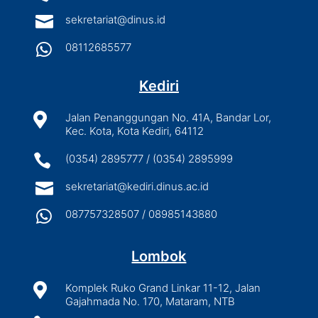

sekretariat@dinus.id

08112685577
Kediri

Jalan Penanggungan No. 41A, Bandar Lor,
Kec. Kota, Kota Kediri, 64112

(0354) 2895777 / (0354) 2895999

sekretariat@kediri.dinus.ac.id

087757328507 / 08985143880
Lombok

Komplek Ruko Grand Linkar 11-12, Jalan
Gajahmada No. 170, Mataram, NTB