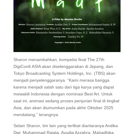
Sharon menambahkan, kompetisi final The 27th
DigiCon6 ASIA akan diselenggarakan di Jepang, dan
Tokyo Broadcasting System Holdings, Inc. (TBS) akan
menjadi penyelenggaranya. “Kami merasa bangga
karena menjadi salah satu dari tiga karya yang dapat
mewakili Indonesia dengan nominasi Best Art. Untuk
saat ini, animasi sedang proses penjurian final di tingkat
Asia, dan akan diumumkan pada akhir Oktober 2025
mendatang,” terangnya.
Selain Sharon, tim lain yang terlibat diantaranya Andika
Dwi, Muhammad Rajata, Ayudia Azzahra, Mahadhika