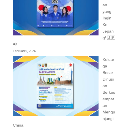
an
yang
Ingin
Ke
Jepan
g! 🇯🇵
📢
Februari 9, 2026
Keluar
ga
Besar
Dinusi
an
Berkes
empat
an
Mengu
njungi
China!