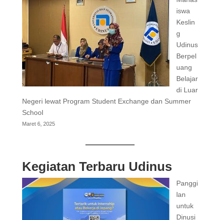
iswa
Keslin
g
Udinus
Berpel
uang
Belajar
di Luar
Negeri lewat Program Student Exchange dan Summer
School
Maret 6, 2025
Kegiatan Terbaru Udinus
Panggi
lan
untuk
Dinusi