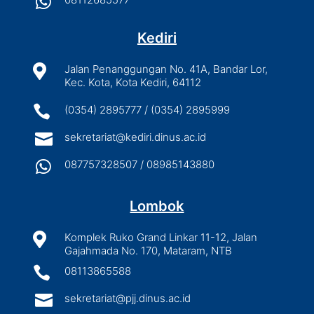

Kediri

Jalan Penanggungan No. 41A, Bandar Lor,
Kec. Kota, Kota Kediri, 64112

(0354) 2895777 / (0354) 2895999

sekretariat@kediri.dinus.ac.id

087757328507 / 08985143880
Lombok

Komplek Ruko Grand Linkar 11-12, Jalan
Gajahmada No. 170, Mataram, NTB

08113865588

sekretariat@pjj.dinus.ac.id