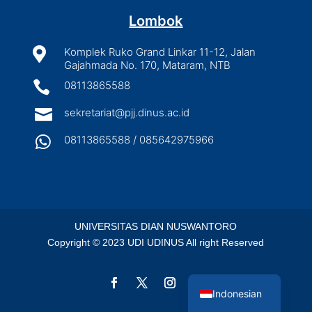
Lombok

Komplek Ruko Grand Linkar 11-12, Jalan
Gajahmada No. 170, Mataram, NTB

08113865588

sekretariat@pjj.dinus.ac.id

08113865588 / 085642975966
UNIVERSITAS DIAN NUSWANTORO
Copyright © 2023 UDI UDINUS All right Reserved
English
Indonesian