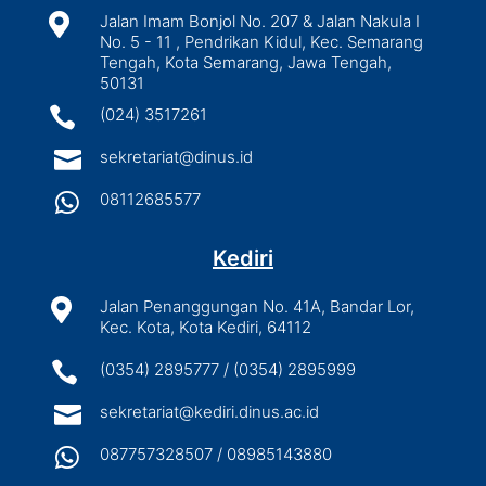

Jalan Imam Bonjol No. 207 & Jalan Nakula I
No. 5 - 11 , Pendrikan Kidul, Kec. Semarang
Tengah, Kota Semarang, Jawa Tengah,
50131

(024) 3517261

sekretariat@dinus.id

08112685577
Kediri

Jalan Penanggungan No. 41A, Bandar Lor,
Kec. Kota, Kota Kediri, 64112

(0354) 2895777 / (0354) 2895999

sekretariat@kediri.dinus.ac.id

087757328507 / 08985143880