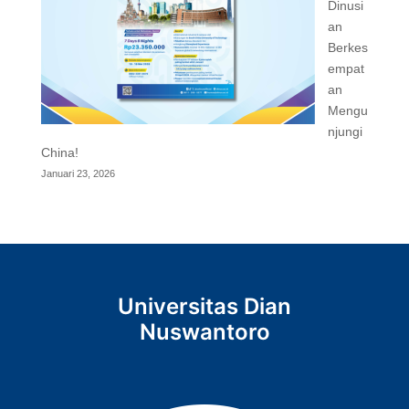
Dinusi
an
Berkes
empat
an
Mengu
njungi
China!
Januari 23, 2026
Universitas Dian
Nuswantoro