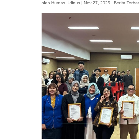
oleh
Humas Udinus
|
Nov 27, 2025
|
Berita Terba