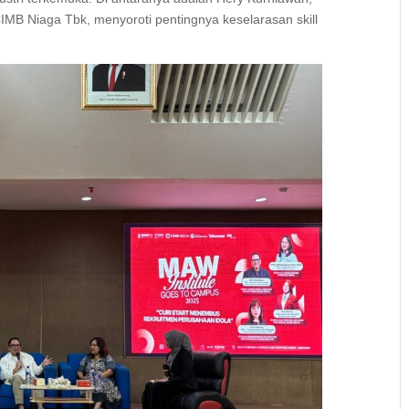
B Niaga Tbk, menyoroti pentingnya keselarasan skill