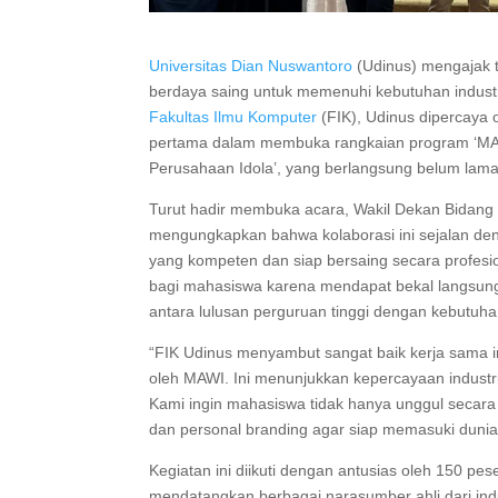
Universitas Dian Nuswantoro
(Udinus) mengajak 
berdaya saing untuk memenuhi kebutuhan industri
Fakultas Ilmu Komputer
(FIK), Udinus dipercaya 
pertama dalam membuka rangkaian program ‘MA
Perusahaan Idola’, yang berlangsung belum lama 
Turut hadir membuka acara, Wakil Dekan Bidang
mengungkapkan bahwa kolaborasi ini sejalan de
yang kompeten dan siap bersaing secara profes
bagi mahasiswa karena mendapat bekal langsung
antara lulusan perguruan tinggi dengan kebutuha
“FIK Udinus menyambut sangat baik kerja sama in
oleh MAWI. Ini menunjukkan kepercayaan industri
Kami ingin mahasiswa tidak hanya unggul secar
dan personal branding agar siap memasuki dunia
Kegiatan ini diikuti dengan antusias oleh 150 pes
mendatangkan berbagai narasumber ahli dari ind