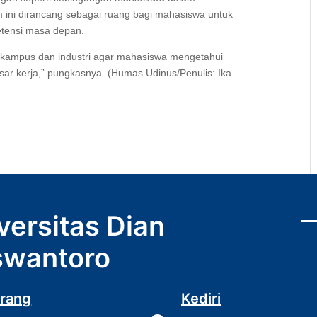
m ini dirancang sebagai ruang bagi mahasiswa untuk
etensi masa depan.
n kampus dan industri agar mahasiswa mengetahui
ar kerja,” pungkasnya. (Humas Udinus/Penulis: Ika.
versitas Dian
wantoro
rang
Kediri