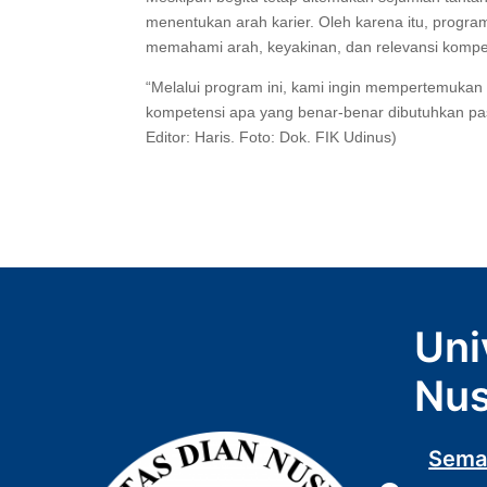
menentukan arah karier. Oleh karena itu, progra
memahami arah, keyakinan, dan relevansi komp
“Melalui program ini, kami ingin mempertemuka
kompetensi apa yang benar-benar dibutuhkan pas
Editor: Haris. Foto: Dok. FIK Udinus)
Uni
Nus
Sema