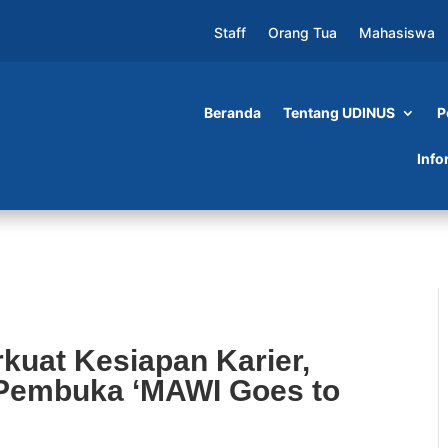
Staff
Orang Tua
Mahasiswa
Beranda
Tentang UDINUS
P
apan Karier, Udinus Jadi Kampus Pembuka ‘MA
Info
kuat Kesiapan Karier,
Pembuka ‘MAWI Goes to