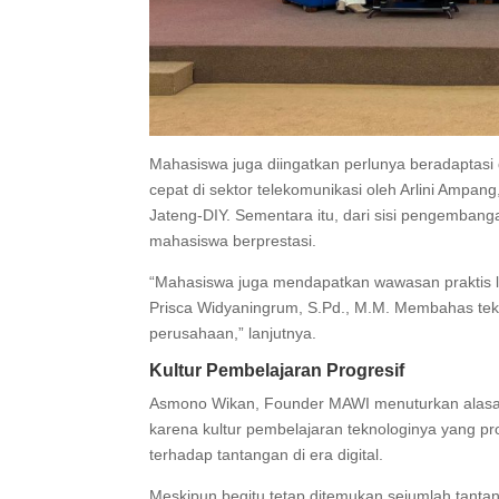
Mahasiswa juga diingatkan perlunya beradaptasi 
cepat di sektor telekomunikasi oleh Arlini Amp
Jateng-DIY. Sementara itu, dari sisi pengembangan
mahasiswa berprestasi.
“Mahasiswa juga mendapatkan wawasan praktis l
Prisca Widyaningrum, S.Pd., M.M. Membahas tek
perusahaan,” lanjutnya.
Kultur Pembelajaran Progresif
Asmono Wikan, Founder MAWI menuturkan alasa
karena kultur pembelajaran teknologinya yang prog
terhadap tantangan di era digital.
Meskipun begitu tetap ditemukan sejumlah tant