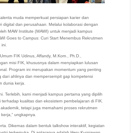
talenta muda memperkuat persiapan karier dan
 digital dan perusahaan. Melalui kolaborasi dengan
oleh MAW Institute (MAWI) untuk menjadi kampus
WI Goes to Campus: Curi Start Menembus Rekrutmen
ini.
 Umum FIK Udinus, Affandy, M.Kom., Ph.D.,
ngan misi FIK, khususnya dalam menyiapkan lulusan
ional. Program ini merupakan momentum yang penting
 dari ahlinya dan mempersempit gap kompetensi
n dunia kerja.
i. Terlebih, kami menjadi kampus pertama yang dipilih
 terhadap kualitas dan ekosistem pembelajaran di FIK.
a akademik, tetapi juga memahami proses rekrutmen
 kerja,” ungkapnya.
erta. Dikemas dalam bentuk talkshow interaktif, kegiatan
ustri terkemuka. Di antaranya adalah Hery Kurniawan,