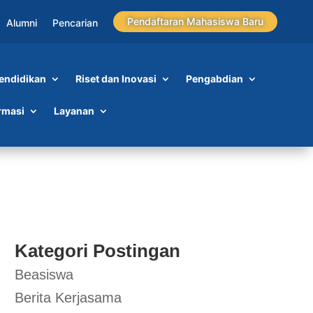
Pendaftaran Mahasiswa Baru
Alumni
Pencarian
endidikan
Riset dan Inovasi
Pengabdian
WI
rmasi
Layanan
Kategori Postingan
Beasiswa
Berita Kerjasama