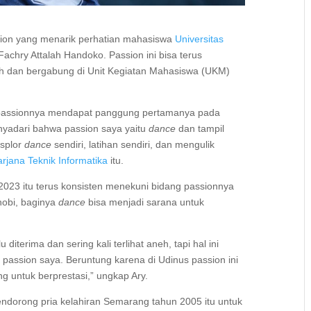
ssion yang menarik perhatian mahasiswa
Universitas
Fachry Attalah Handoko. Passion ini bisa terus
h dan bergabung di Unit Kegiatan Mahasiswa (UKM)
ni passionnya mendapat panggung pertamanya pada
enyadari bahwa passion saya yaitu
dance
dan tampil
ksplor
dance
sendiri, latihan sendiri, dan mengulik
rjana Teknik Informatika
itu.
023 itu terus konsisten menekuni bidang passionnya
 hobi, baginya
dance
bisa menjadi sarana untuk
 diterima dan sering kali terlihat aneh, tapi hal ini
 passion saya. Beruntung karena di Udinus passion ini
g untuk berprestasi,” ungkap Ary.
mendorong pria kelahiran Semarang tahun 2005 itu untuk