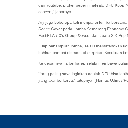
dan youtube, proker seperti makrab, DFU Kpop
concert,” jabarnya.
Ary juga beberapa kali menjuarai lomba bersama
Dance
Cover pada Lomba Semarang Economy Cre
FestiFLA 7.0’s Group
Dance
, dan Juara 2 K-Pop
“Tiap penampilan lomba, selalu mematangkan kon
bahkan sampai element of surprise. Kesolidan ti
Ke depannya, ia berharap selalu membawa pulang 
“Yang paling saya inginkan adalah DFU bisa lebi
yang aktif berkarya,” tutupnya. (Humas Udinus/Penu