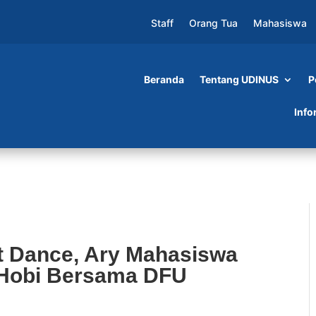
Staff
Orang Tua
Mahasiswa
Beranda
Tentang UDINUS
P
 Ary Mahasiswa Udinus Kembangkan Hobi Bersa
Info
at Dance, Ary Mahasiswa
Hobi Bersama DFU