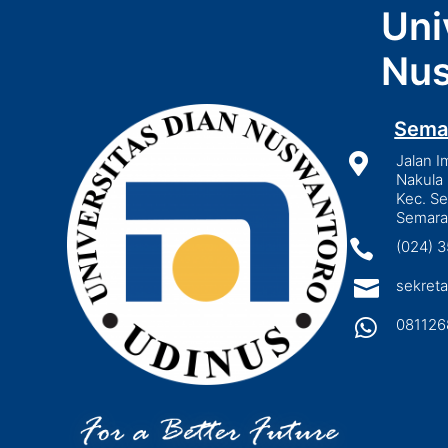
Uni
Nus
Sema

Jalan I
Nakula 
Kec. S
Semara

(024) 

sekreta

081126