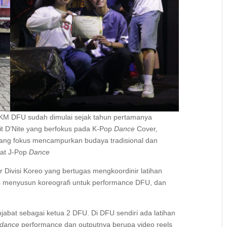
KM DFU sudah dimulai sejak tahun pertamanya
nit D’Nite yang berfokus pada K-Pop
Dance
Cover,
la yang fokus mencampurkan budaya tradisional dan
kat J-Pop
Dance
r Divisi Koreo yang bertugas mengkoordinir latihan
us menyusun koreografi untuk performance DFU, dan
enjabat sebagai ketua 2 DFU. Di DFU sendiri ada latihan
dance
performance dan outputnya berupa video reels