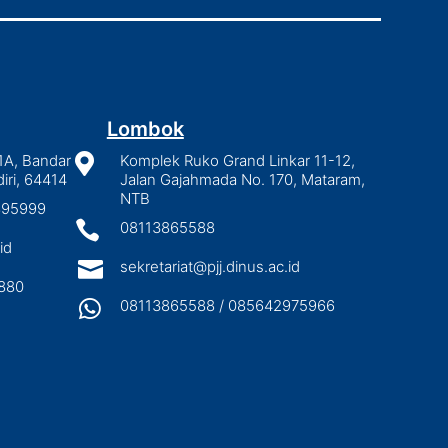
Lombok
1A, Bandar

Komplek Ruko Grand Linkar 11-12,
iri, 64414
Jalan Gajahmada No. 170, Mataram,
NTB
2895999

08113865588
id

sekretariat@pjj.dinus.ac.id
880

08113865588 / 085642975966