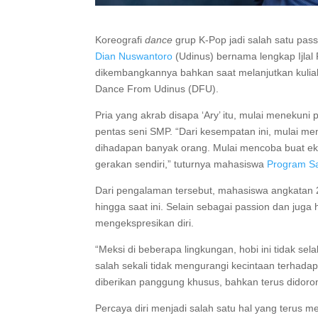
Koreografi
dance
grup K-Pop jadi salah satu pa
Dian Nuswantoro
(Udinus) bernama lengkap Ijlal 
dikembangkannya bahkan saat melanjutkan kulia
Dance From Udinus (DFU).
Pria yang akrab disapa ‘Ary’ itu, mulai meneku
pentas seni SMP. “Dari kesempatan ini, mulai m
dihadapan banyak orang. Mulai mencoba buat e
gerakan sendiri,” tuturnya mahasiswa
Program Sa
Dari pengalaman tersebut, mahasiswa angkatan 2
hingga saat ini. Selain sebagai passion dan juga
mengekspresikan diri.
“Meksi di beberapa lingkungan, hobi ini tidak selalu
salah sekali tidak mengurangi kecintaan terhadap
diberikan panggung khusus, bahkan terus didoron
Percaya diri menjadi salah satu hal yang terus 