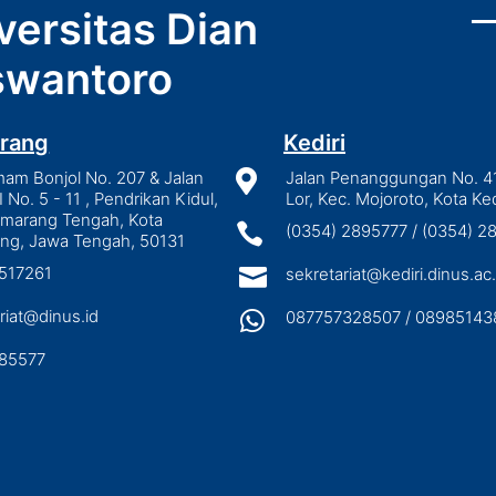
versitas Dian
wantoro
rang
Kediri
mam Bonjol No. 207 & Jalan

Jalan Penanggungan No. 4
I No. 5 - 11 , Pendrikan Kidul,
Lor, Kec. Mojoroto, Kota Ked
emarang Tengah, Kota

(0354) 2895777 / (0354) 
ng, Jawa Tengah, 50131
3517261

sekretariat@kediri.dinus.ac.
riat@dinus.id

087757328507 / 08985143
85577