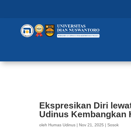
Ekspresikan Diri lewat Dance,
DFU
Ekspresikan Diri lew
Udinus Kembangkan 
oleh
Humas Udinus
|
Nov 21, 2025
|
Sosok