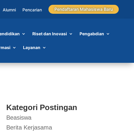
Pendaftaran Mahasiswa Baru
Alumni
Pencarian
endidikan
Riset dan Inovasi
Pengabdian
ma
rmasi
Layanan
Kategori Postingan
Beasiswa
Berita Kerjasama